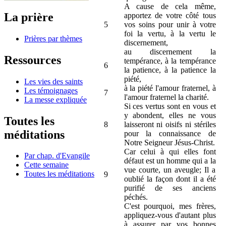
A cause de cela même,
La prière
apportez de votre côté tous
5
vos soins pour unir à votre
foi la vertu, à la vertu le
Prières par thèmes
discernement,
au discernement la
Ressources
tempérance, à la tempérance
6
la patience, à la patience la
piété,
Les vies des saints
à la piété l'amour fraternel, à
Les témoignages
7
l'amour fraternel la charité.
La messe expliquée
Si ces vertus sont en vous et
y abondent, elles ne vous
Toutes les
8
laisseront ni oisifs ni stériles
méditations
pour la connaissance de
Notre Seigneur Jésus-Christ.
Car celui à qui elles font
Par chap. d'Evangile
défaut est un homme qui a la
Cette semaine
vue courte, un aveugle; Il a
Toutes les méditations
9
oublié la façon dont il a été
purifié de ses anciens
péchés.
C'est pourquoi, mes frères,
appliquez-vous d'autant plus
à assurer par vos bonnes