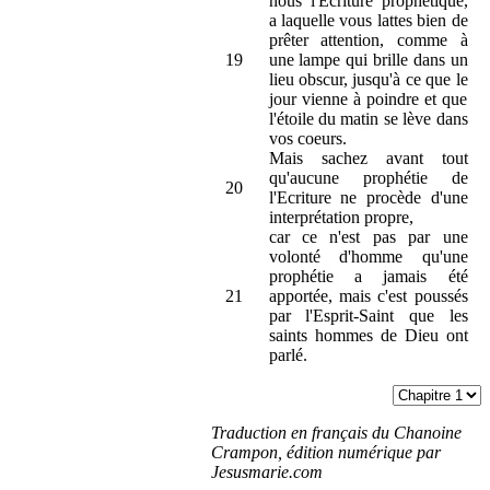
nous l'Ecriture prophétique,
a laquelle vous lattes bien de
prêter attention, comme à
19
une lampe qui brille dans un
lieu obscur, jusqu'à ce que le
jour vienne à poindre et que
l'étoile du matin se lève dans
vos coeurs.
Mais sachez avant tout
qu'aucune prophétie de
20
l'Ecriture ne procède d'une
interprétation propre,
car ce n'est pas par une
volonté d'homme qu'une
prophétie a jamais été
21
apportée, mais c'est poussés
par l'Esprit-Saint que les
saints hommes de Dieu ont
parlé.
Traduction en français du Chanoine
Crampon, édition numérique par
Jesusmarie.com