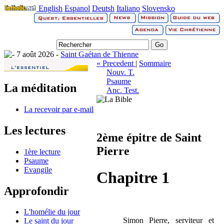
English
Espanol
Deutsh
Italiano
Slovensko
7 août 2026 -
Saint Gaétan de Thienne
« Precedent
|
Sommaire
Nouv. T.
Psaume
La méditation
Anc. Test.
La recevoir par e-mail
Les lectures
2ème épitre de Saint
Pierre
1ère lecture
Psaume
Evangile
Chapitre 1
Approfondir
L'homélie du jour
Simon Pierre, serviteur et
Le saint du jour