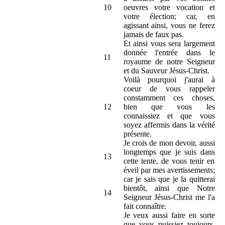
10
oeuvres votre vocation et
votre élection; car, en
agissant ainsi, vous ne ferez
jamais de faux pas.
Et ainsi vous sera largement
donnée l'entrée dans le
11
royaume de notre Seigneur
et du Sauveur Jésus-Christ.
Voilà pourquoi j'aurai à
coeur de vous rappeler
constamment ces choses,
12
bien que vous les
connaissiez et que vous
soyez affermis dans la vérité
présente.
Je crois de mon devoir, aussi
longtemps que je suis dans
13
cette tente, de vous tenir en
éveil par mes avertissements;
car je sais que je la quitterai
bientôt, ainsi que Notre
14
Seigneur Jésus-Christ me l'a
fait connaître.
Je veux aussi faire en sorte
que vous puissiez toujours,