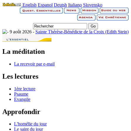
English
Espanol
Deutsh
Italiano
Slovensko
9 août 2026 -
Sainte Thérèse-Bénédicte de la Croix (Edith Stein)
La méditation
La recevoir par e-mail
Les lectures
1ère lecture
Psaume
Evangile
Approfondir
L'homélie du jour
Le saint du jour