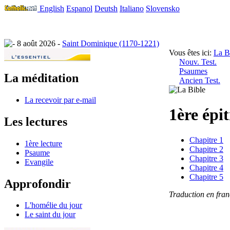
English
Espanol
Deutsh
Italiano
Slovensko
8 août 2026 -
Saint Dominique (1170-1221)
Vous êtes ici:
La B
Nouv. Test.
Psaumes
La méditation
Ancien Test.
La recevoir par e-mail
1ère épi
Les lectures
Chapitre 1
1ère lecture
Chapitre 2
Psaume
Chapitre 3
Evangile
Chapitre 4
Chapitre 5
Approfondir
Traduction en fra
L'homélie du jour
Le saint du jour