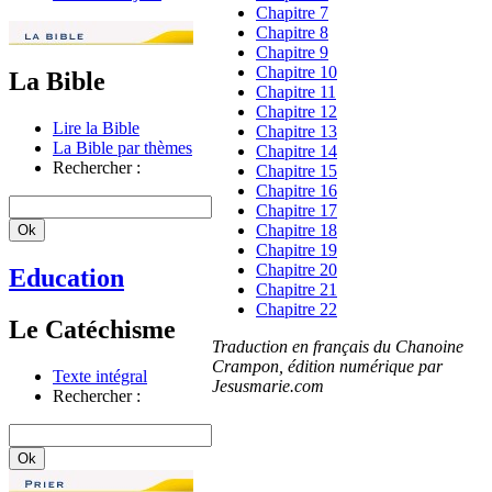
Chapitre 7
Chapitre 8
Chapitre 9
Chapitre 10
La Bible
Chapitre 11
Chapitre 12
Lire la Bible
Chapitre 13
La Bible par thèmes
Chapitre 14
Rechercher :
Chapitre 15
Chapitre 16
Chapitre 17
Chapitre 18
Chapitre 19
Chapitre 20
Education
Chapitre 21
Chapitre 22
Le Catéchisme
Traduction en français du Chanoine
Crampon, édition numérique par
Texte intégral
Jesusmarie.com
Rechercher :