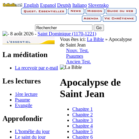
English
Espanol
Deutsh
Italiano
Slovensko
8 août 2026 -
Saint Dominique (1170-1221)
Vous êtes ici:
La Bible
» Apocalypse
de Saint Jean
Nouv. Test.
La méditation
Psaumes
Ancien Test.
La recevoir par e-mail
Apocalypse de
Les lectures
Saint Jean
1ère lecture
Psaume
Evangile
Chapitre 1
Chapitre 2
Approfondir
Chapitre 3
Chapitre 4
Chapitre 5
L'homélie du jour
Chapitre 6
Le saint du jour