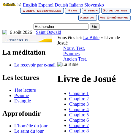
English
Espanol
Deutsh
Italiano
Slovensko
6 août 2026 -
Saint Oswald
Vous êtes ici:
La Bible
» Livre de
Josué
Nouv. Test.
La méditation
Psaumes
Ancien Test.
La recevoir par e-mail
Livre de Josué
Les lectures
1ère lecture
Chapitre 1
Psaume
Chapitre 2
Evangile
Chapitre 3
Chapitre 4
Approfondir
Chapitre 5
Chapitre 6
Chapitre 7
L'homélie du jour
Chapitre 8
Le saint du jour