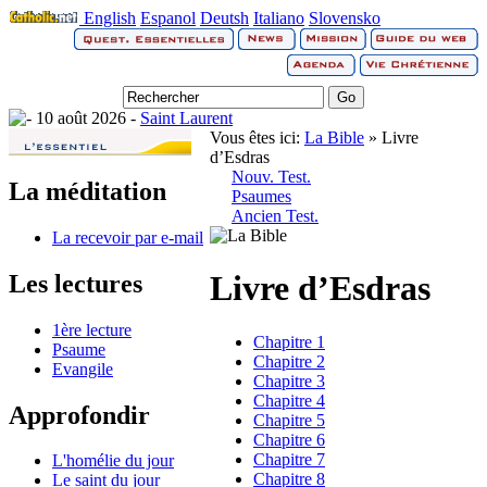
English
Espanol
Deutsh
Italiano
Slovensko
10 août 2026 -
Saint Laurent
Vous êtes ici:
La Bible
» Livre
d’Esdras
Nouv. Test.
La méditation
Psaumes
Ancien Test.
La recevoir par e-mail
Livre d’Esdras
Les lectures
1ère lecture
Chapitre 1
Psaume
Chapitre 2
Evangile
Chapitre 3
Chapitre 4
Approfondir
Chapitre 5
Chapitre 6
Chapitre 7
L'homélie du jour
Chapitre 8
Le saint du jour