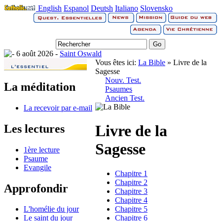
English
Espanol
Deutsh
Italiano
Slovensko
6 août 2026 -
Saint Oswald
Vous êtes ici:
La Bible
» Livre de la
Sagesse
Nouv. Test.
La méditation
Psaumes
Ancien Test.
La recevoir par e-mail
Livre de la
Les lectures
Sagesse
1ère lecture
Psaume
Evangile
Chapitre 1
Chapitre 2
Approfondir
Chapitre 3
Chapitre 4
Chapitre 5
L'homélie du jour
Chapitre 6
Le saint du jour