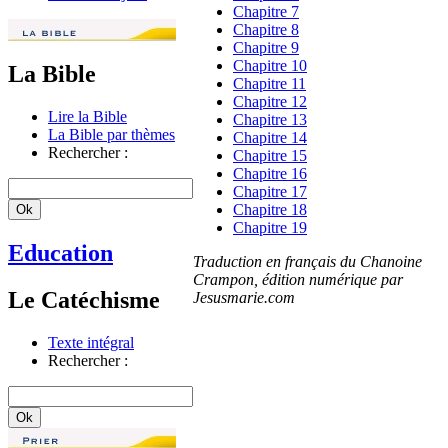
Chapitre 7
Chapitre 8
Chapitre 9
Chapitre 10
La Bible
Chapitre 11
Chapitre 12
Lire la Bible
Chapitre 13
La Bible par thèmes
Chapitre 14
Rechercher :
Chapitre 15
Chapitre 16
Chapitre 17
Chapitre 18
Chapitre 19
Education
Traduction en français du Chanoine
Crampon, édition numérique par
Le Catéchisme
Jesusmarie.com
Texte intégral
Rechercher :