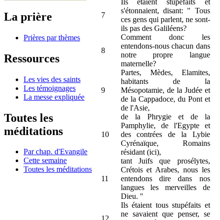
Ils étaient stupéfaits et
s'étonnaient, disant: " Tous
La prière
7
ces gens qui parlent, ne sont-
ils pas des Galiléens?
Comment donc les
Prières par thèmes
entendons-nous chacun dans
8
notre propre langue
Ressources
maternelle?
Partes, Mèdes, Elamites,
Les vies des saints
habitants de la
Les témoignages
9
Mésopotamie, de la Judée et
La messe expliquée
de la Cappadoce, du Pont et
de l'Asie,
Toutes les
de la Phrygie et de la
Pamphylie, de l'Egypte et
méditations
10
des contrées de la Lybie
Cyrénaïque, Romains
Par chap. d'Evangile
résidant (ici),
Cette semaine
tant Juifs que prosélytes,
Toutes les méditations
Crétois et Arabes, nous les
11
entendons dire dans nos
langues les merveilles de
Dieu. "
Ils étaient tous stupéfaits et
ne savaient que penser, se
12