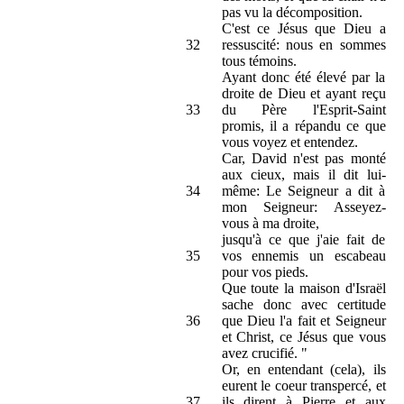
pas vu la décomposition.
C'est ce Jésus que Dieu a
32
ressuscité: nous en sommes
tous témoins.
Ayant donc été élevé par la
droite de Dieu et ayant reçu
33
du Père l'Esprit-Saint
promis, il a répandu ce que
vous voyez et entendez.
Car, David n'est pas monté
aux cieux, mais il dit lui-
34
même: Le Seigneur a dit à
mon Seigneur: Asseyez-
vous à ma droite,
jusqu'à ce que j'aie fait de
35
vos ennemis un escabeau
pour vos pieds.
Que toute la maison d'Israël
sache donc avec certitude
36
que Dieu l'a fait et Seigneur
et Christ, ce Jésus que vous
avez crucifié. "
Or, en entendant (cela), ils
eurent le coeur transpercé, et
37
ils dirent à Pierre et aux