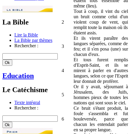
étaient tous ensemble au
même (lieu).
Tout à coup, il vint du ciel
un bruit comme celui d'un
La Bible
2
violent coup de vent, qui
remplit toute la maison où ils
étaient assis.
Lire la Bible
Et ils virent paraître des
La Bible par thèmes
langues séparées, comme de
Rechercher :
3
feu; et il s'en posa (une) sur
chacun d'eux.
Et tous furent remplis
d'Esprit-Saint, et ils se
4
mirent à parler en d'autres
Education
langues, selon ce que l'Esprit
leur donnait de proférer.
Or il y avait, séjournant à
Le Catéchisme
Jérusalem, des Juifs,
5
hommes pieux de toutes les
Texte intégral
nations qui sont sous le ciel.
Rechercher :
Ce bruit s'étant produit, la
foule s'assembla et fut
6
bouleversée, parce que
chacun les entendait parler
en sa propre langue.