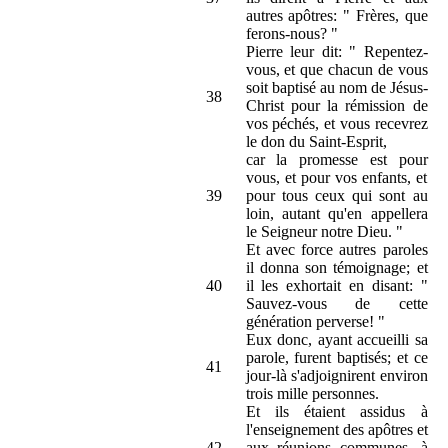
autres apôtres: " Frères, que
ferons-nous? "
Pierre leur dit: " Repentez-
vous, et que chacun de vous
soit baptisé au nom de Jésus-
38
Christ pour la rémission de
vos péchés, et vous recevrez
le don du Saint-Esprit,
car la promesse est pour
vous, et pour vos enfants, et
39
pour tous ceux qui sont au
loin, autant qu'en appellera
le Seigneur notre Dieu. "
Et avec force autres paroles
il donna son témoignage; et
40
il les exhortait en disant: "
Sauvez-vous de cette
génération perverse! "
Eux donc, ayant accueilli sa
parole, furent baptisés; et ce
41
jour-là s'adjoignirent environ
trois mille personnes.
Et ils étaient assidus à
l'enseignement des apôtres et
42
aux réunions communes, à