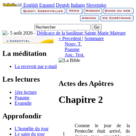
English
Espanol
Deutsh
Italiano
Slovensko
5 août 2026 -
Dédicace de la basilique Sainte Marie Majeure
« Precedent
|
Sommaire
Nouv. T.
Psaume
La méditation
Anc. Test.
La recevoir par e-mail
Les lectures
Actes des Apôtres
1ère lecture
Chapitre 2
Psaume
Evangile
Approfondir
Comme le jour de la
L'homélie du jour
Pentecôte était arrivé, ils
1
Le saint du jour