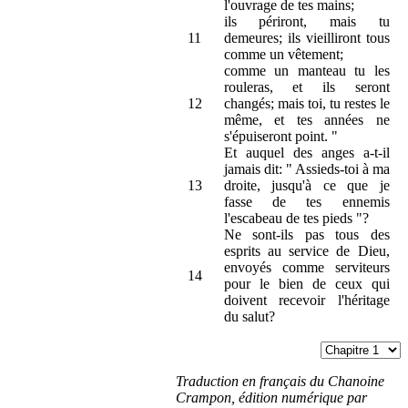
l'ouvrage de tes mains;
ils périront, mais tu
11
demeures; ils vieilliront tous
comme un vêtement;
comme un manteau tu les
rouleras, et ils seront
12
changés; mais toi, tu restes le
même, et tes années ne
s'épuiseront point. "
Et auquel des anges a-t-il
jamais dit: " Assieds-toi à ma
13
droite, jusqu'à ce que je
fasse de tes ennemis
l'escabeau de tes pieds "?
Ne sont-ils pas tous des
esprits au service de Dieu,
envoyés comme serviteurs
14
pour le bien de ceux qui
doivent recevoir l'héritage
du salut?
Traduction en français du Chanoine
Crampon, édition numérique par