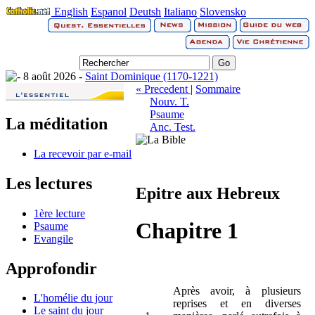
English
Espanol
Deutsh
Italiano
Slovensko
8 août 2026 -
Saint Dominique (1170-1221)
« Precedent
|
Sommaire
Nouv. T.
Psaume
La méditation
Anc. Test.
La recevoir par e-mail
Les lectures
Epitre aux Hebreux
1ère lecture
Chapitre 1
Psaume
Evangile
Approfondir
Après avoir, à plusieurs
L'homélie du jour
reprises et en diverses
Le saint du jour