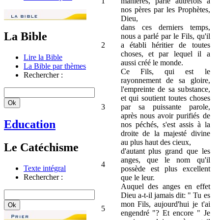
1
manières, parlé autrefois à
nos pères par les Prophètes,
Dieu,
dans ces derniers temps,
La Bible
nous a parlé par le Fils, qu'il
2
a établi héritier de toutes
choses, et par lequel il a
Lire la Bible
aussi créé le monde.
La Bible par thèmes
Ce Fils, qui est le
Rechercher :
rayonnement de sa gloire,
l'empreinte de sa substance,
et qui soutient toutes choses
3
par sa puissante parole,
après nous avoir purifiés de
Education
nos péchés, s'est assis à la
droite de la majesté divine
au plus haut des cieux,
Le Catéchisme
d'autant plus grand que les
anges, que le nom qu'il
4
Texte intégral
possède est plus excellent
Rechercher :
que le leur.
Auquel des anges en effet
Dieu a-t-il jamais dit: " Tu es
mon Fils, aujourd'hui je t'ai
5
engendré "? Et encore " Je