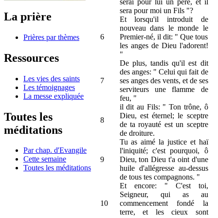
serai pour lui un père, et il
sera pour moi un Fils "?
La prière
Et lorsqu'il introduit de
nouveau dans le monde le
6
Premier-né, il dit: " Que tous
Prières par thèmes
les anges de Dieu l'adorent!
"
Ressources
De plus, tandis qu'il est dit
des anges: " Celui qui fait de
Les vies des saints
7
ses anges des vents, et de ses
Les témoignages
serviteurs une flamme de
La messe expliquée
feu, "
il dit au Fils: " Ton trône, ô
Toutes les
Dieu, est éternel; le sceptre
8
de ta royauté est un sceptre
méditations
de droiture.
Tu as aimé la justice et haï
Par chap. d'Evangile
l'iniquité; c'est pourquoi, ô
Cette semaine
9
Dieu, ton Dieu t'a oint d'une
Toutes les méditations
huile d'allégresse au-dessus
de tous tes compagnons. "
Et encore: " C'est toi,
Seigneur, qui as au
10
commencement fondé la
terre, et les cieux sont