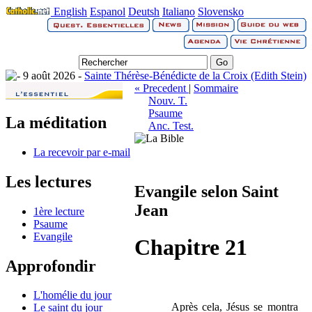
English
Espanol
Deutsh
Italiano
Slovensko
9 août 2026 -
Sainte Thérèse-Bénédicte de la Croix (Edith Stein)
« Precedent
|
Sommaire
Nouv. T.
Psaume
La méditation
Anc. Test.
La recevoir par e-mail
Les lectures
Evangile selon Saint
Jean
1ère lecture
Psaume
Evangile
Chapitre 21
Approfondir
L'homélie du jour
Après cela, Jésus se montra
Le saint du jour