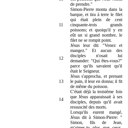
de prendre."
Simon-Pierre monta dans la
barque, et tira à terre le filet
qui était plein de cent
11
cinquante-trois grands
poissons; et quoiqu'il y en
eût un si grand nombre, le
filet ne se rompit point.
Jésus leur dit: "Venez et
mangez." Et aucun des
disciples n'osait lui
12
demander: "Qui êtes-vous?"
parce qu'ils savaient qu'il
était le Seigneur.
Jésus s'approcha, et prenant
13
le pain, il leur en donna; il fit
de même du poisson.
C'était déjà la troisième fois
que Jésus apparaissait à ses
14
disciples, depuis qu'il avait
ressuscité des morts.
Lorsqu'ils eurent mangé,
Jésus dit à Simon-Pierre: "
Simon, fils de Jean,
m'aimes-tu plus que ceux-