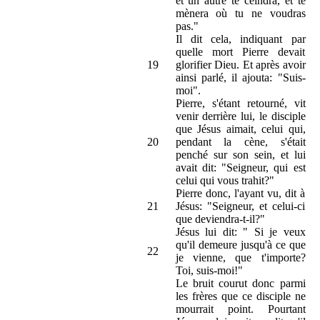
et un autre te ceindra, et te
mènera où tu ne voudras
pas."
Il dit cela, indiquant par
quelle mort Pierre devait
19
glorifier Dieu. Et après avoir
ainsi parlé, il ajouta: "Suis-
moi".
Pierre, s'étant retourné, vit
venir derrière lui, le disciple
que Jésus aimait, celui qui,
20
pendant la cène, s'était
penché sur son sein, et lui
avait dit: "Seigneur, qui est
celui qui vous trahit?"
Pierre donc, l'ayant vu, dit à
21
Jésus: "Seigneur, et celui-ci
que deviendra-t-il?"
Jésus lui dit: " Si je veux
qu'il demeure jusqu'à ce que
22
je vienne, que t'importe?
Toi, suis-moi!"
Le bruit courut donc parmi
les frères que ce disciple ne
mourrait point. Pourtant