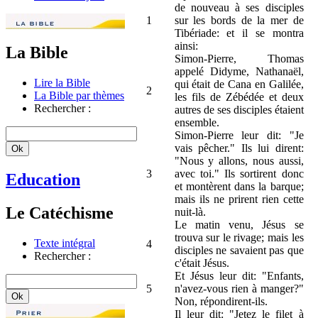
de nouveau à ses disciples
1
sur les bords de la mer de
Tibériade: et il se montra
ainsi:
La Bible
Simon-Pierre, Thomas
appelé Didyme, Nathanaël,
Lire la Bible
qui était de Cana en Galilée,
2
La Bible par thèmes
les fils de Zébédée et deux
Rechercher :
autres de ses disciples étaient
ensemble.
Simon-Pierre leur dit: "Je
vais pêcher." Ils lui dirent:
"Nous y allons, nous aussi,
3
avec toi." Ils sortirent donc
Education
et montèrent dans la barque;
mais ils ne prirent rien cette
Le Catéchisme
nuit-là.
Le matin venu, Jésus se
trouva sur le rivage; mais les
Texte intégral
4
disciples ne savaient pas que
Rechercher :
c'était Jésus.
Et Jésus leur dit: "Enfants,
5
n'avez-vous rien à manger?"
Non, répondirent-ils.
Il leur dit: "Jetez le filet à