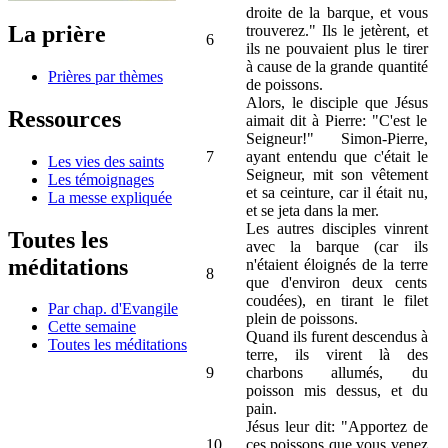
droite de la barque, et vous
La prière
trouverez." Ils le jetèrent, et
6
ils ne pouvaient plus le tirer
à cause de la grande quantité
Prières par thèmes
de poissons.
Alors, le disciple que Jésus
Ressources
aimait dit à Pierre: "C'est le
Seigneur!" Simon-Pierre,
7
ayant entendu que c'était le
Les vies des saints
Seigneur, mit son vêtement
Les témoignages
et sa ceinture, car il était nu,
La messe expliquée
et se jeta dans la mer.
Les autres disciples vinrent
Toutes les
avec la barque (car ils
méditations
n'étaient éloignés de la terre
8
que d'environ deux cents
coudées), en tirant le filet
Par chap. d'Evangile
plein de poissons.
Cette semaine
Quand ils furent descendus à
Toutes les méditations
terre, ils virent là des
9
charbons allumés, du
poisson mis dessus, et du
pain.
Jésus leur dit: "Apportez de
10
ces poissons que vous venez