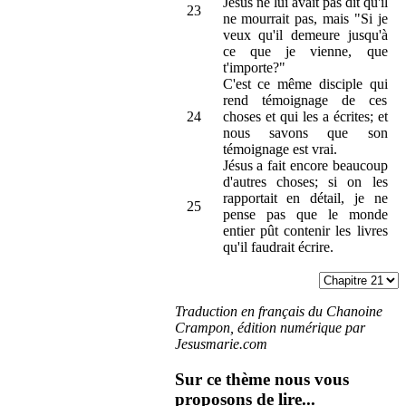
Jésus ne lui avait pas dit qu'il
23
ne mourrait pas, mais "Si je
veux qu'il demeure jusqu'à
ce que je vienne, que
t'importe?"
C'est ce même disciple qui
rend témoignage de ces
24
choses et qui les a écrites; et
nous savons que son
témoignage est vrai.
Jésus a fait encore beaucoup
d'autres choses; si on les
rapportait en détail, je ne
25
pense pas que le monde
entier pût contenir les livres
qu'il faudrait écrire.
Traduction en français du Chanoine
Crampon, édition numérique par
Jesusmarie.com
Sur ce thème nous vous
proposons de lire...