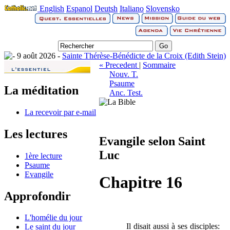
English
Espanol
Deutsh
Italiano
Slovensko
9 août 2026 -
Sainte Thérèse-Bénédicte de la Croix (Edith Stein)
« Precedent
|
Sommaire
Nouv. T.
Psaume
La méditation
Anc. Test.
La recevoir par e-mail
Les lectures
Evangile selon Saint
Luc
1ère lecture
Psaume
Evangile
Chapitre 16
Approfondir
L'homélie du jour
Il disait aussi à ses disciples:
Le saint du jour