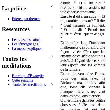
d'huile. " Et il lui dit: "
6
La prière
Prends ton billet, assieds-toi
vite et écris: cinquante. "
Ensuite il dit à un autre: " Et
Prières par thèmes
toi, combien dois-tu? " Il dit:
" Cent mesures de forment.
7
Ressources
" Et il lui dit: " Prends ton
billet et écris: quatre-vingts.
"
Les vies des saints
Et le maître loua l'intendant
Les témoignages
malhonnête d'avoir agi d'une
La messe expliquée
façon avisée. C'est que les
8
enfants de ce siècle sont plus
Toutes les
avisés à l'égard de ceux de
méditations
leur espèce que les enfants
de la lumière.
Et moi je vous dis: Faites-
Par chap. d'Evangile
vous des amis avec la
Cette semaine
Richesse malhonnête, afin
Toutes les méditations
9
que, lorsqu'elle viendra à
manquer, ils vous reçoivent
dans les pavillons éternels.
Qui est fidèle dans les petites
choses est fidèle aussi dans
les grandes, et qui est