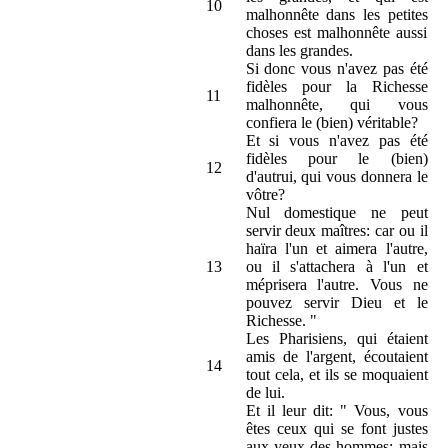
10
malhonnête dans les petites
choses est malhonnête aussi
dans les grandes.
Si donc vous n'avez pas été
fidèles pour la Richesse
11
malhonnête, qui vous
confiera le (bien) véritable?
Et si vous n'avez pas été
fidèles pour le (bien)
12
d'autrui, qui vous donnera le
vôtre?
Nul domestique ne peut
servir deux maîtres: car ou il
haïra l'un et aimera l'autre,
13
ou il s'attachera à l'un et
méprisera l'autre. Vous ne
pouvez servir Dieu et le
Richesse. "
Les Pharisiens, qui étaient
amis de l'argent, écoutaient
14
tout cela, et ils se moquaient
de lui.
Et il leur dit: " Vous, vous
êtes ceux qui se font justes
aux yeux des hommes; mais