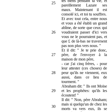
tes biens pendant ta vie, et
25
pareillement Lazare ses
maux. Maintenant il est
consolé ici, et toi tu souffres.
Et avec tout cela, entre nous
et vous a été établi un grand
abîme, de sorte que ceux qui
26
voudraient passer d'ici vers
vous ne le pourraient pas, et
que £ de là-bas ne traversent
pas non plus vers nous. "
Et il dit: " Je te prie donc,
27
père, de l'envoyer à la
maison de mon père,
- car j'ai cinq frères, - pour
leur attester (ces choses) de
28
peur qu'ils ne viennent, eux
aussi, dans ce lieu de
tourment. "
Abraham dit: " Ils ont Moïse
29
et les prophètes: qu'ils les
écoutent! "
Il dit: " Non, père Abraham;
mais si quelqu'un de chez les
30
morts va vers eux, ils se