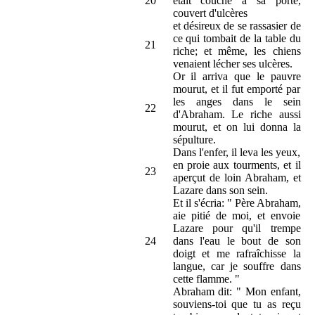
20
était couché à sa porte,
couvert d'ulcères
et désireux de se rassasier de
ce qui tombait de la table du
21
riche; et même, les chiens
venaient lécher ses ulcères.
Or il arriva que le pauvre
mourut, et il fut emporté par
les anges dans le sein
22
d'Abraham. Le riche aussi
mourut, et on lui donna la
sépulture.
Dans l'enfer, il leva les yeux,
en proie aux tourments, et il
23
aperçut de loin Abraham, et
Lazare dans son sein.
Et il s'écria: " Père Abraham,
aie pitié de moi, et envoie
Lazare pour qu'il trempe
24
dans l'eau le bout de son
doigt et me rafraîchisse la
langue, car je souffre dans
cette flamme. "
Abraham dit: " Mon enfant,
souviens-toi que tu as reçu