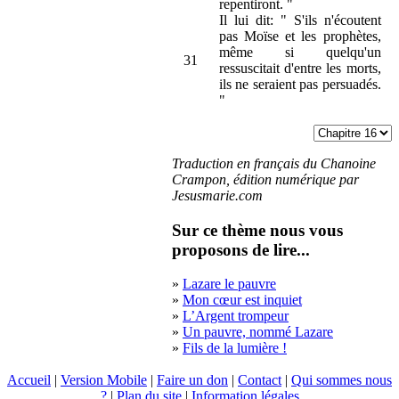
repentiront. "
Il lui dit: " S'ils n'écoutent
pas Moïse et les prophètes,
même si quelqu'un
31
ressuscitait d'entre les morts,
ils ne seraient pas persuadés.
"
Traduction en français du Chanoine
Crampon, édition numérique par
Jesusmarie.com
Sur ce thème nous vous
proposons de lire...
»
Lazare le pauvre
»
Mon cœur est inquiet
»
L’Argent trompeur
»
Un pauvre, nommé Lazare
»
Fils de la lumière !
Accueil
|
Version Mobile
|
Faire un don
|
Contact
|
Qui sommes nous
?
|
Plan du site
|
Information légales