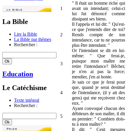
" Il était un homme riche qui
1
avait un intendant; celui-ci
lui fut dénoncé comme
dissipant ses biens.
La Bible
Il l'appela et lui dit: " Qu'est-
ce que j'entends dire de toi?
Lire la Bible
2
Rends compte de ton
La Bible par thèmes
intendance, car tu ne pourras
Rechercher :
plus être intendant. "
Or l'intendant se dit en lui-
même: " Que ferai-je,
puisque mon maître me
3
retire l'intendance? Bêcher,
je n'en ai pas la force;
Education
mendier, j'en ai honte.
Je sais ce que je ferai pour
Le Catéchisme
que, quand je serai destitué
4
de l'intendance, (il y ait des
gens) qui me reçoivent chez
Texte intégral
eux. "
Rechercher :
Ayant convoqué chacun des
débiteurs de son maître, il dit
5
au premier: " Combien dois-
tu à mon maître? "
Il dit: " Cent mesures