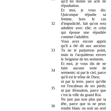
qu'il lui donne un acte de
répudiation.
Et moi, je vous dis:
Quiconque répudie sa
femme, hors le cas
32
d'impudicité, fait qu'on sera
adultère avec elle; et celui
qui épouse une répudiée
commet l'adultère.
Vous avez encore appris
qu'il a été dit aux anciens:
33
Tu ne te parjureras point,
mais tu t'acquitteras envers
le Seigneur de tes serments.
Et moi, je vous dis de ne
faire aucune sorte de
34
serments: ni par le ciel, parce
qu'il est le trône de Dieu;
ni par la terre, parce qu'elle
est l'escabeau de ses pieds;
35
ni par Jérusalem, parce que
c'est la ville du grand Roi.
Ne jure pas non plus par ta
tête, parce que tu ne peux
36
rendre blanc ou noir un seul