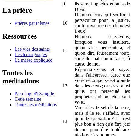
9
ils seront appelés enfants de
La prière
Dieu!
Heureux ceux qui souffrent
persécution pour la justice,
10
Prières par thèmes
car le royaume des cieux est
à eux!
Ressources
Heureux serez-vous,
lorsqu'on vous insultera,
qu'on vous persécutera, et
Les vies des saints
11
qu'on dira faussement toute
Les témoignages
sorte de mal contre vous, à
La messe expliquée
cause de moi.
Réjouissez-vous et soyez
Toutes les
dans l'allégresse, parce que
méditations
votre récompense est grande
12
dans les cieux; car c'est ainsi
qu'ils ont persécuté les
Par chap. d'Evangile
prophètes qui ont été avant
Cette semaine
vous.
Toutes les méditations
Vous êtes le sel de la terre;
mais si le sel s'affadit, avec
quoi le salera-t-on? Il n'est
13
plus bon à rien qu'à être jeté
dehors pour être foulé aux
pieds par les hommes.