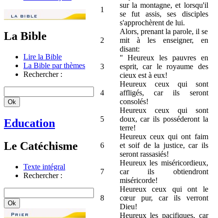
sur la montagne, et lorsqu'il
1
se fut assis, ses disciples
s'approchèrent de lui.
Alors, prenant la parole, il se
La Bible
2
mit à les enseigner, en
disant:
Lire la Bible
" Heureux les pauvres en
La Bible par thèmes
3
esprit, car le royaume des
Rechercher :
cieux est à eux!
Heureux ceux qui sont
4
affligés, car ils seront
consolés!
Heureux ceux qui sont
5
doux, car ils posséderont la
Education
terre!
Heureux ceux qui ont faim
Le Catéchisme
6
et soif de la justice, car ils
seront rassasiés!
Heureux les miséricordieux,
Texte intégral
7
car ils obtiendront
Rechercher :
miséricorde!
Heureux ceux qui ont le
8
cœur pur, car ils verront
Dieu!
Heureux les pacifiques, car