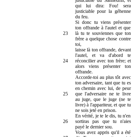
justiciable du Sanhédrin; et
qui lui dira: Fou! sera
justiciable pour la géhenne
du feu.
Si donc tu viens présenter
ton offrande à l'autel et que
23
là tu te souviennes que ton
frère a quelque chose contre
toi,
laisse là ton offrande, devant
l'autel, et va d'abord te
24
réconcilier avec ton frère; et
alors viens présenter ton
offrande.
Accorde-toi au plus tôt avec
ton adversaire, tant que tu es
en chemin avec lui, de peur
25
que l'adversaire ne te livre
au juge, que le juge (ne te
livre) à l'appariteur, et que tu
ne sois jeté en prison.
En vérité, je te le dis, tu n'en
26
sortiras pas que tu n'aies
payé le dernier sou.
Vous avez appris qu'il a été