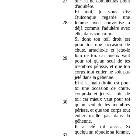
27
dit: Tu ne commettras point
d'adultère.
Et moi, je vous dis:
Quiconque regarde une
28
femme avec convoitise a
déjà commis l'adultère avec
elle, dans son cœur.
Si donc ton œil droit est
pour toi une occasion de
chute, arrache-le et jette-le
loin de toi: car mieux vaut
29
pour toi qu'un seul de tes
membres périsse, et que ton
corps tout entier ne soit pas
jeté dans la géhenne.
Et si ta main droite est pour
toi une occasion de chute,
coupe-la et jette-la loin de
toi: car mieux vaut pour toi
30
qu'un seul de tes membres
périsse, et que ton corps tout
entier n'aille pas dans la
géhenne.
Il a été dit aussi: Si
quelqu'un répudie sa femme,
31