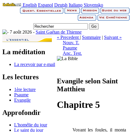
English
Espanol
Deutsh
Italiano
Slovensko
7 août 2026 -
Saint Gaétan de Thienne
« Precedent
|
Sommaire
|
Suivant »
Nouv. T.
Psaume
La méditation
Anc. Test.
La recevoir par e-mail
Les lectures
Evangile selon Saint
Matthieu
1ère lecture
Psaume
Evangile
Chapitre 5
Approfondir
L'homélie du jour
Voyant les foules, il monta
Le saint du jour