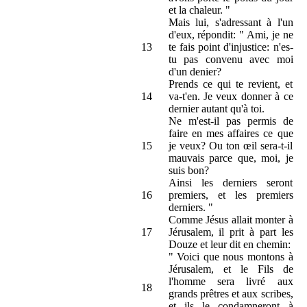
et la chaleur. "
Mais lui, s'adressant à l'un
d'eux, répondit: " Ami, je ne
13
te fais point d'injustice: n'es-
tu pas convenu avec moi
d'un denier?
Prends ce qui te revient, et
14
va-t'en. Je veux donner à ce
dernier autant qu'à toi.
Ne m'est-il pas permis de
faire en mes affaires ce que
15
je veux? Ou ton œil sera-t-il
mauvais parce que, moi, je
suis bon?
Ainsi les derniers seront
16
premiers, et les premiers
derniers. "
Comme Jésus allait monter à
17
Jérusalem, il prit à part les
Douze et leur dit en chemin:
" Voici que nous montons à
Jérusalem, et le Fils de
l'homme sera livré aux
18
grands prêtres et aux scribes,
et ils le condamneront à