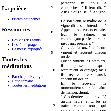
personne ne nous a
La prière
7
embauchés. " Il leur dit: "
Allez, vous aussi, à la vigne.
"
Prières par thèmes
Le soir venu, le maître de la
vigne dit à son intendant: "
Ressources
Appelle les ouvriers et paie-
8
leur le salaire, en
commençant par les derniers
Les vies des saints
jusqu'aux premiers. "
Les témoignages
Ceux de la onzième heure
La messe expliquée
9
vinrent et reçurent chacun
un denier.
Toutes les
Quand vinrent les premiers,
méditations
ils pensèrent qu'ils
10
recevraient davantage; mais
ils reçurent, eux aussi,
Par chap. d'Evangile
chacun un denier.
Cette semaine
En le recevant, ils
Toutes les méditations
11
murmuraient contre le maître
de maison, disant:
" Ces derniers n'ont travaillé
qu'une heure, et tu les as
12
traités comme nous, qui
avons porté le poids du jour