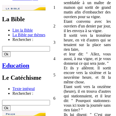
semblable à un maître de
1
maison qui sortit de grand
matin afin d'embaucher des
ouvriers pour sa vigne.
La Bible
Etant convenu avec les
2
ouvriers d'un denier par jour,
Lire la Bible
il les envoya à sa vigne.
La Bible par thèmes
Il sortit vers la troisième
Rechercher :
heure, en vit d'autres qui se
3
tenaient sur la place sans
rien faire,
et leur dit: " Allez, vous
4
aussi, à ma vigne, et je vous
donnerai ce qui sera juste. "
Education
Et ils y allèrent. Il sortit
encore vers la sixième et la
5
Le Catéchisme
neuvième heure, et fit la
même chose.
Etant sorti vers la onzième
Texte intégral
(heure), il en trouva d'autres
Rechercher :
qui stationnaient, et il leur
6
dit: " Pourquoi stationnez-
vous ici toute la journée sans
rien faire? "
Ils lui disent: " C'est que