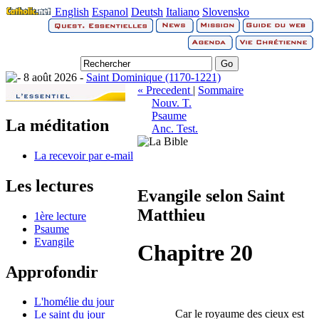
English
Espanol
Deutsh
Italiano
Slovensko
8 août 2026 -
Saint Dominique (1170-1221)
« Precedent
|
Sommaire
Nouv. T.
Psaume
La méditation
Anc. Test.
La recevoir par e-mail
Les lectures
Evangile selon Saint
Matthieu
1ère lecture
Psaume
Evangile
Chapitre 20
Approfondir
L'homélie du jour
Car le royaume des cieux est
Le saint du jour