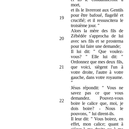
mort,
et ils le livreront aux Gentils
pour être bafoué, flagellé et
19
crucifié; et il ressuscitera le
troisième jour. "
Alors la mère des fils de
Zébédée s'approcha de lui
20
avec ses fils et se prosterna
pour lui faire une demande;
Il lui dit: " Que voulez-
vous? " Elle lui dit: "
Ordonnez que mes deux fils,
21
que voici, siègent l'un à
votre droite, l'autre à votre
gauche, dans votre royaume.
"
Jésus répondit: " Vous ne
savez pas ce que vous
demandez. Pouvez-vous
22
boire le calice que, moi, je
dois boire? - Nous le
pouvons, " lui dirent-ils.
Il leur dit: " Vous boirez, en
effet, mon calice; quant à