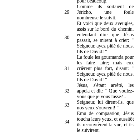
pour beaucoup. "
Comme ils sortaient de
29
Jéricho, une foule
nombreuse le suivit.
Et voici que deux aveugles,
assis sur le bord du chemin,
entendant dire que Jésus
30
passait, se mirent à crier: "
Seigneur, ayez pitié de nous,
fils de David! "
La foule les gourmanda pour
les faire taire; mais eux
31
crièrent plus fort, disant: "
Seigneur, ayez pitié de nous,
fils de David! "
Jésus, s'étant arrêté, les
32
appela et dit: " Que voulez-
vous que je vous fasse? -
Seigneur, lui dirent-ils, que
33
nos yeux s'ouvrent! "
Emu de compassion, Jésus
toucha leurs yeux, et aussitôt
34
ils recouvrèrent la vue, et ils
le suivirent.