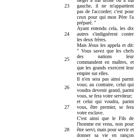
siéger à ma droite ou à ma
23
gauche, il ne m'appartient
pas de l'accorder; c'est pour
ceux pour qui mon Père l'a
préparé. "
Ayant entendu cela, les dix
24
autres s'indignèrent contre
les deux frères.
Mais Jésus les appela et dit:
" Vous savez que les chefs
des nations leur
25
commandent en maîtres, et
que les grands exercent leur
empire sur elles.
Il n'en sera pas ainsi parmi
vous; au contraire, celui qui
26
voudra devenir grand, parmi
vous, se fera votre serviteur;
et celui qui voudra, parmi
27
vous, être premier, se fera
votre esclave.
C'est ainsi que le Fils de
l'homme est venu, non pour
28
être servi, mais pour servir et
donner sa vie en rançon