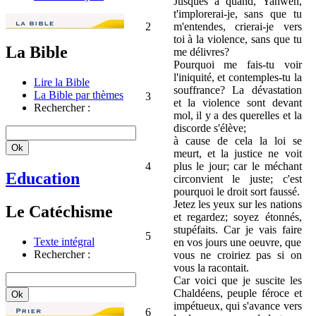
Jusques à quand, Yahweh,
t'implorerai-je, sans que tu
2
m'entendes, crierai-je vers
toi à la violence, sans que tu
La Bible
me délivres?
Pourquoi me fais-tu voir
l'iniquité, et contemples-tu la
Lire la Bible
souffrance? La dévastation
La Bible par thèmes
3
et la violence sont devant
Rechercher :
mol, il y a des querelles et la
discorde s'élève;
à cause de cela la loi se
meurt, et la justice ne voit
4
plus le jour; car le méchant
Education
circonvient le juste; c'est
pourquoi le droit sort faussé.
Jetez les yeux sur les nations
Le Catéchisme
et regardez; soyez étonnés,
stupéfaits. Car je vais faire
5
Texte intégral
en vos jours une oeuvre, que
Rechercher :
vous ne croiriez pas si on
vous la racontait.
Car voici que je suscite les
Chaldéens, peuple féroce et
impétueux, qui s'avance vers
6