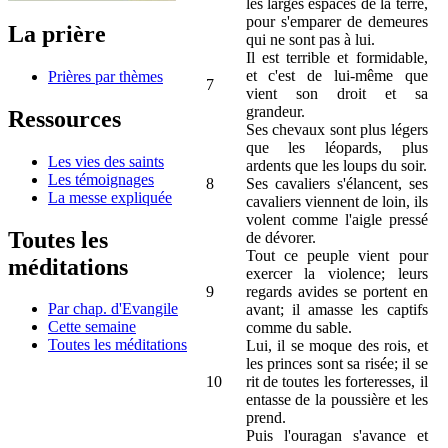
les larges espaces de la terre,
pour s'emparer de demeures
La prière
qui ne sont pas à lui.
Il est terrible et formidable,
et c'est de lui-même que
Prières par thèmes
7
vient son droit et sa
grandeur.
Ressources
Ses chevaux sont plus légers
que les léopards, plus
Les vies des saints
ardents que les loups du soir.
Les témoignages
8
Ses cavaliers s'élancent, ses
La messe expliquée
cavaliers viennent de loin, ils
volent comme l'aigle pressé
Toutes les
de dévorer.
Tout ce peuple vient pour
méditations
exercer la violence; leurs
9
regards avides se portent en
Par chap. d'Evangile
avant; il amasse les captifs
Cette semaine
comme du sable.
Toutes les méditations
Lui, il se moque des rois, et
les princes sont sa risée; il se
10
rit de toutes les forteresses, il
entasse de la poussière et les
prend.
Puis l'ouragan s'avance et