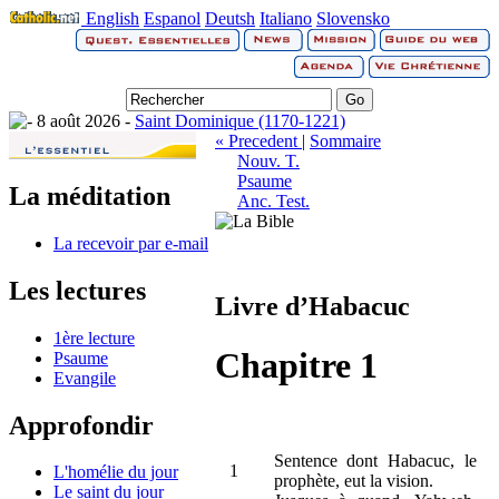
English
Espanol
Deutsh
Italiano
Slovensko
8 août 2026 -
Saint Dominique (1170-1221)
« Precedent
|
Sommaire
Nouv. T.
Psaume
La méditation
Anc. Test.
La recevoir par e-mail
Les lectures
Livre d’Habacuc
1ère lecture
Chapitre 1
Psaume
Evangile
Approfondir
Sentence dont Habacuc, le
1
L'homélie du jour
prophète, eut la vision.
Le saint du jour