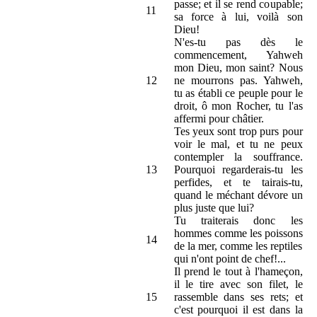
passe; et il se rend coupable;
11
sa force à lui, voilà son
Dieu!
N'es-tu pas dès le
commencement, Yahweh
mon Dieu, mon saint? Nous
12
ne mourrons pas. Yahweh,
tu as établi ce peuple pour le
droit, ô mon Rocher, tu l'as
affermi pour châtier.
Tes yeux sont trop purs pour
voir le mal, et tu ne peux
contempler la souffrance.
13
Pourquoi regarderais-tu les
perfides, et te tairais-tu,
quand le méchant dévore un
plus juste que lui?
Tu traiterais donc les
hommes comme les poissons
14
de la mer, comme les reptiles
qui n'ont point de chef!...
Il prend le tout à l'hameçon,
il le tire avec son filet, le
15
rassemble dans ses rets; et
c'est pourquoi il est dans la