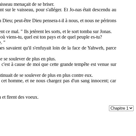
aisseau menaçait de se briser.
ent sur le vaisseau, pour s'alléger. Et Jo-nas était descendu au
n Dieu; peut-être Dieu pensera-t-il à nous, et nous ne périrons
t ce mal. " Ils jetèrent les sorts, et le sort tomba sur Jonas.
'où viens-tu, quel est ton pays et de quel peuple es-tu?
. "
mes savaient qu'il s'enfuyait loin de la face de Yahweh, parce
de se soulever de plus en plus.
ue c'est à cause de moi que cette grande tempête est venue sur
tinuait de se soulever de plus en plus contre eux.
e cet homme, et ne nous chargez pas d'un sang innocent; car
 et firent des voeux.