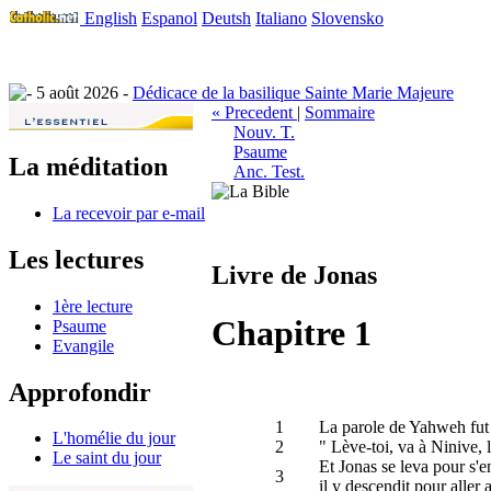
English
Espanol
Deutsh
Italiano
Slovensko
5 août 2026 -
Dédicace de la basilique Sainte Marie Majeure
« Precedent
|
Sommaire
Nouv. T.
Psaume
La méditation
Anc. Test.
La recevoir par e-mail
Les lectures
Livre de Jonas
1ère lecture
Chapitre 1
Psaume
Evangile
Approfondir
1
La parole de Yahweh fut a
L'homélie du jour
2
" Lève-toi, va à Ninive, 
Le saint du jour
Et Jonas se leva pour s'e
3
il y descendit pour aller