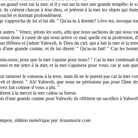
un grand vent sur la mer, et il y eut sur la mer une grande tempête; le v
 ils crièrent chacun à leur dieu, et jetèrent à la mer les objets qui étai
t couché et dormait profondément.
ge s'approcha de lui et lui dit: " Qu'as-tu à dormir? Lève-toi, invoque to
ux autres " Venez, jetons les sorts, afin que nous sachions de qui nous vien
s-nous donc à cause de qui nous arrive ce mal; quelle est ta profession, d
s un Hébreu et j'adore Yahweh, le Dieu du ciel, qui a fait la mer et la terre
d'une grande crainte, et ils lui dirent: " Qu'as-tu fait! " Car les hom
ferons-nous, pour que la mer s'apaise pour nous? " Car la mer continuait 
-moi et me jetez à la mer, et la mer s'apaisera pour vous; car je sais q
ramener le vaisseau à la terre, mais ils ne le purent pas car la mer con
weh et dirent: " Ah! Yahweh, que nous ne périssions pas pour l'âme d
vez fait comme il vous a plu. "
etèrent à la mer;et la mer calma sa fureur.
is d'une grande crainte pour Yahweh; ils offrirent un sacrifice à Yahweh
ampon, édition numérique par Jesusmarie.com