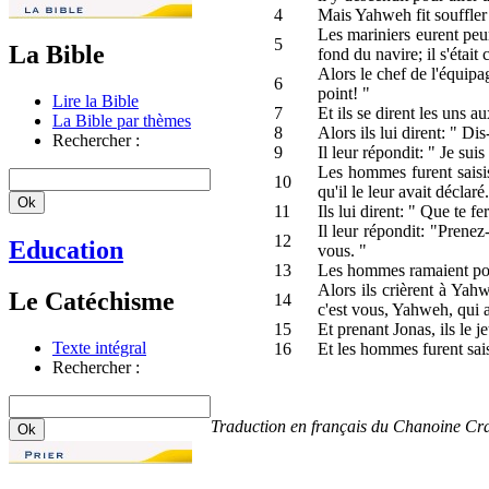
4
Mais Yahweh fit souffler 
Les mariniers eurent peur;
5
La Bible
fond du navire; il s'étai
Alors le chef de l'équipa
6
point! "
Lire la Bible
7
Et ils se dirent les uns a
La Bible par thèmes
8
Alors ils lui dirent: " Di
Rechercher :
9
Il leur répondit: " Je sui
Les hommes furent saisis 
10
qu'il le leur avait déclaré.
11
Ils lui dirent: " Que te 
Il leur répondit: "Prenez
12
Education
vous. "
13
Les hommes ramaient pour 
Alors ils crièrent à Yah
Le Catéchisme
14
c'est vous, Yahweh, qui a
15
Et prenant Jonas, ils le j
Texte intégral
16
Et les hommes furent sais
Rechercher :
Traduction en français du Chanoine Cr