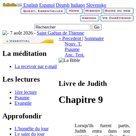
English
Espanol
Deutsh
Italiano
Slovensko
7 août 2026 -
Saint Gaétan de Thienne
« Precedent
|
Sommaire
Nouv. T.
Psaume
La méditation
Anc. Test.
La recevoir par e-mail
Les lectures
Livre de Judith
1ère lecture
Chapitre 9
Psaume
Evangile
Approfondir
Lorsqu'ils furent partis,
L'homélie du jour
Judith entra dans son
Le saint du jour