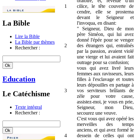
oratoire, et, revêtue d'un
1
cilice, le tête couverte de
cendre, elle se prosterna
devant le Seigneur et
La Bible
l'invoqua, en disant:
" Seigneur, Dieu de mon
père Siméon, qui lui avez
Lire la Bible
donné l'épée pour se venger
La Bible par thèmes
2
des étrangers qui, entraînés
Rechercher :
par la passion, avaient violé
une vierge et lui avaient fait
outrage pour sa confusion;
vous qui avez livré leurs
femmes aux ravisseurs, leurs
Education
filles à l'esclavage et toutes
leurs dépouilles en partage à
3
vos serviteurs brûlants de
Le Catéchisme
zèle pour votre cause,
assistez-moi, je vous en prie,
Texte intégral
Seigneur, mon Dieu,
Rechercher :
secourez une veuve.
C'est vous qui avez opéré les
merveilles des temps
anciens, et qui avez formé le
4
dessein de celles qui ont