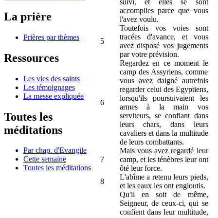
suivi, et elles se sont
accomplies parce que vous
La prière
l'avez voulu.
Toutefois vos voies sont
tracées d'avance, et vous
Prières par thèmes
5
avez disposé vos jugements
par votre prévision.
Ressources
Regardez en ce moment le
camp des Assyriens, comme
Les vies des saints
vous avez daigné autrefois
Les témoignages
regarder celui des Egyptiens,
La messe expliquée
lorsqu'ils poursuivaient les
6
armes à la main vos
Toutes les
serviteurs, se confiant dans
leurs chars, dans leurs
méditations
cavaliers et dans la multitude
de leurs combattants.
Par chap. d'Evangile
Mais vous avez regardé leur
Cette semaine
7
camp, et les ténèbres leur ont
Toutes les méditations
ôté leur force.
L'abîme a retenu leurs pieds,
8
et les eaux les ont engloutis.
Qu'il en soit de même,
Seigneur, de ceux-ci, qui se
confient dans leur multitude,