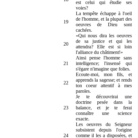
est celui qui étudie ses
voies?
La tempête échappe à l'oeil
de l'homme, et la plupart des
19
oeuvres de Dieu sont
cachées.
«Qui nous dira les oeuvres
de sa justice et qui les
20
attendra? Elle est si loin
l'alliance du châtiment!»
Ainsi pense l'homme sans
21
intelligence; l'insensé qui
s'égare n'imagine que folies.
Ecoute-moi, mon fils, et
apprends la sagesse; et rends
22
ton coeur attentif à mes
paroles.
Je te découvrirai une
doctrine pesée dans la
23
balance, et je te ferai
connaître une science
exacte.
Les oeuvres du Seigneur
subsistent depuis l'origine
24
comme il les a disposées, et