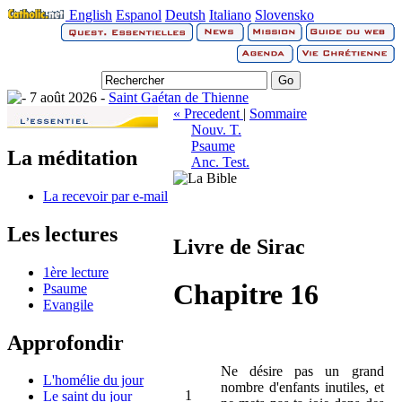
English
Espanol
Deutsh
Italiano
Slovensko
7 août 2026 -
Saint Gaétan de Thienne
« Precedent
|
Sommaire
Nouv. T.
Psaume
La méditation
Anc. Test.
La recevoir par e-mail
Les lectures
Livre de Sirac
1ère lecture
Chapitre 16
Psaume
Evangile
Approfondir
Ne désire pas un grand
L'homélie du jour
nombre d'enfants inutiles, et
1
Le saint du jour