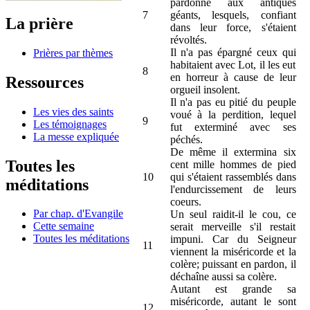
pardonné aux antiques
7
géants, lesquels, confiant
La prière
dans leur force, s'étaient
révoltés.
Il n'a pas épargné ceux qui
Prières par thèmes
habitaient avec Lot, il les eut
8
en horreur à cause de leur
Ressources
orgueil insolent.
Il n'a pas eu pitié du peuple
Les vies des saints
voué à la perdition, lequel
9
Les témoignages
fut exterminé avec ses
La messe expliquée
péchés.
De même il extermina six
Toutes les
cent mille hommes de pied
10
qui s'étaient rassemblés dans
méditations
l'endurcissement de leurs
coeurs.
Par chap. d'Evangile
Un seul raidit-il le cou, ce
Cette semaine
serait merveille s'il restait
Toutes les méditations
impuni. Car du Seigneur
11
viennent la miséricorde et la
colère; puissant en pardon, il
déchaîne aussi sa colère.
Autant est grande sa
miséricorde, autant le sont
12