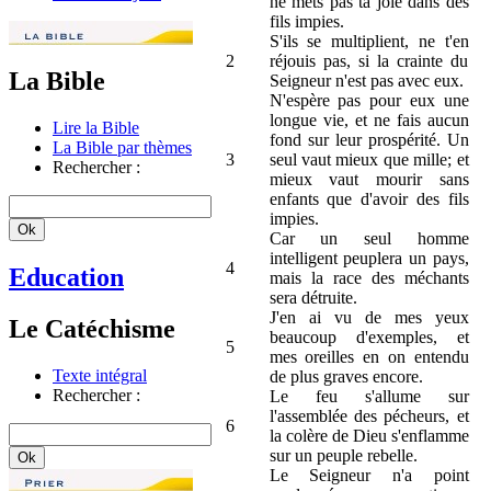
ne mets pas ta joie dans des
fils impies.
S'ils se multiplient, ne t'en
2
réjouis pas, si la crainte du
La Bible
Seigneur n'est pas avec eux.
N'espère pas pour eux une
longue vie, et ne fais aucun
Lire la Bible
fond sur leur prospérité. Un
La Bible par thèmes
3
seul vaut mieux que mille; et
Rechercher :
mieux vaut mourir sans
enfants que d'avoir des fils
impies.
Car un seul homme
intelligent peuplera un pays,
4
Education
mais la race des méchants
sera détruite.
J'en ai vu de mes yeux
Le Catéchisme
beaucoup d'exemples, et
5
mes oreilles en on entendu
Texte intégral
de plus graves encore.
Rechercher :
Le feu s'allume sur
l'assemblée des pécheurs, et
6
la colère de Dieu s'enflamme
sur un peuple rebelle.
Le Seigneur n'a point