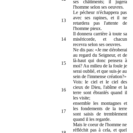
ses châtiments; il jugera
l'homme selon ses oeuvres.
Le pécheur n'échappera pas
avec ses rapines, et il ne
13
retardera pas l'attente de
l'homme pieux.
Il donnera carrière à toute sa
14
miséricorde, et chacun
recevra selon ses oeuvres.
Ne dis pas: «Je me déroberai
au regard du Seigneur, et de
là-haut qui donc pensera à
15
moi? Au milieu de la foule je
serai oublié, et que suis-je au
sein de l'immense création?»
Vois: le ciel et le ciel des
cieux de Dieu, l'abîme et la
16
terre sont ébranlés quand il
les visite;
ensemble les montagnes et
les fondements de la terre
17
sont saisis de tremblement
quand il les regarde.
Mais le coeur de l'homme ne
réfléchit pas à cela, et quel
18