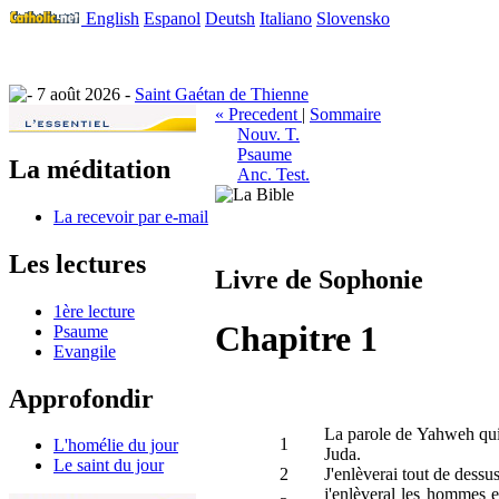
English
Espanol
Deutsh
Italiano
Slovensko
7 août 2026 -
Saint Gaétan de Thienne
« Precedent
|
Sommaire
Nouv. T.
Psaume
La méditation
Anc. Test.
La recevoir par e-mail
Les lectures
Livre de Sophonie
1ère lecture
Chapitre 1
Psaume
Evangile
Approfondir
La parole de Yahweh qui f
1
L'homélie du jour
Juda.
Le saint du jour
2
J'enlèverai tout de dessus
j'enlèveral les hommes et