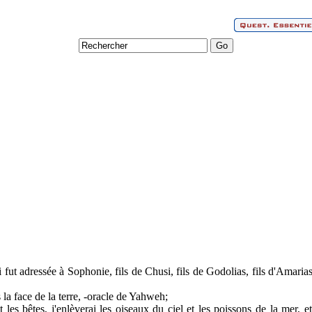
ut adressée à Sophonie, fils de Chusi, fils de Godolias, fils d'Amarias, 
 la face de la terre, -oracle de Yahweh;
 les bêtes, j'enlèverai les oiseaux du ciel et les poissons de la mer, 