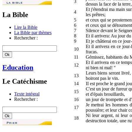
3
dessus la face de la terr
Et j'étendrai ma main sur
4
La Bible
les prêtres;
5
et ceux qui se prosternent
6
et ceux qui se détournen
Lire la Bible
7
Silence devant le Seigneu
La Bible par thèmes
8
Et il arrivera: Au jour du
Rechercher :
9
Et je châtierai en ce jour
Et il arrivera en ce jour
10
fracas.
11
Gémissez, habitants du Mo
Et il arrivera en ce temps
12
Education
ni bien ni mal! "
Leurs biens seront livré, 
13
boiront pas le vin.
Le Catéchisme
14
II est proche le grand jo
C'est un jour de fureur qu
15
Texte intégral
et d'épais brouillards,
Rechercher :
16
un jour de trompette et d'
Je mettrai les hommes d
17
poussière; et leur chair
Ni leur argent, ni leur 
18
destruction totale, une ru