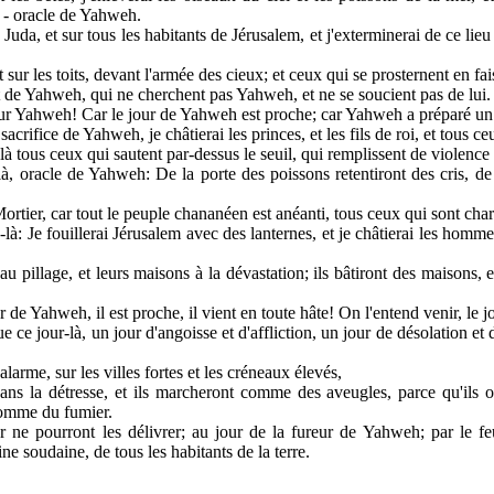
e, - oracle de Yahweh.
 Juda, et sur tous les habitants de Jérusalem, et j'exterminerai de ce li
 sur les toits, devant l'armée des cieux; et ceux qui se prosternent en fa
t de Yahweh, qui ne cherchent pas Yahweh, et ne se soucient pas de lui.
r Yahweh! Car le jour de Yahweh est proche; car Yahweh a préparé un sac
 sacrifice de Yahweh, je châtierai les princes, et les fils de roi, et tous 
-là tous ceux qui sautent par-dessus le seuil, qui remplissent de violence
-là, oracle de Yahweh: De la porte des poissons retentiront des cris, d
rtier, car tout le peuple chananéen est anéanti, tous ceux qui sont char
-là: Je fouillerai Jérusalem avec des lanternes, et je châtierai les homme
au pillage, et leurs maisons à la dévastation; ils bâtiront des maisons, et
ur de Yahweh, il est proche, il vient en toute hâte! On l'entend venir, 
e ce jour-là, un jour d'angoisse et d'affliction, un jour de désolation et
alarme, sur les villes fortes et les créneaux élevés,
ans la détresse, et ils marcheront comme des aveugles, parce qu'ils
 comme du fumier.
or ne pourront les délivrer; au jour de la fureur de Yahweh; par le feu
ine soudaine, de tous les habitants de la terre.