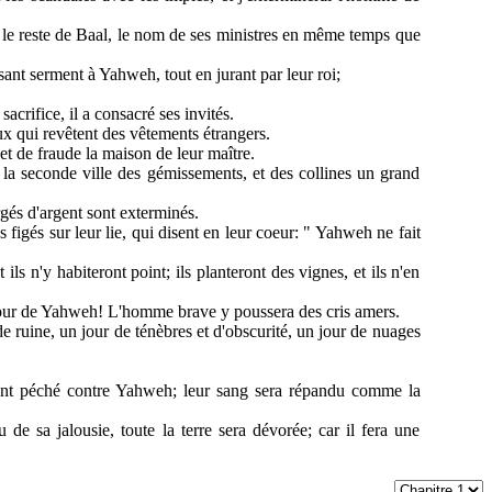
eu le reste de Baal, le nom de ses ministres en même temps que
isant serment à Yahweh, tout en jurant par leur roi;
rifice, il a consacré ses invités.
ceux qui revêtent des vêtements étrangers.
 et de fraude la maison de leur maître.
e la seconde ville des gémissements, et des collines un grand
gés d'argent sont exterminés.
s figés sur leur lie, qui disent en leur coeur: " Yahweh ne fait
 ils n'y habiteront point; ils planteront des vignes, et ils n'en
le jour de Yahweh! L'homme brave y poussera des cris amers.
 de ruine, un jour de ténèbres et d'obscurité, un jour de nuages
 ont péché contre Yahweh; leur sang sera répandu comme la
 de sa jalousie, toute la terre sera dévorée; car il fera une