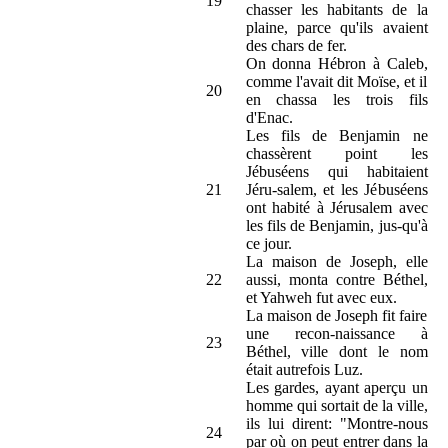
19
chasser les habitants de la
plaine, parce qu'ils avaient
des chars de fer.
On donna Hébron à Caleb,
comme l'avait dit Moïse, et il
20
en chassa les trois fils
d'Enac.
Les fils de Benjamin ne
chassèrent point les
Jébuséens qui habitaient
21
Jéru-salem, et les Jébuséens
ont habité à Jérusalem avec
les fils de Benjamin, jus-qu'à
ce jour.
La maison de Joseph, elle
22
aussi, monta contre Béthel,
et Yahweh fut avec eux.
La maison de Joseph fit faire
une recon-naissance à
23
Béthel, ville dont le nom
était autrefois Luz.
Les gardes, ayant aperçu un
homme qui sortait de la ville,
ils lui dirent: "Montre-nous
24
par où on peut entrer dans la