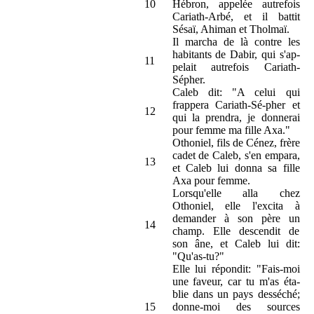
10
Hébron, appelée autrefois
Cariath-Arbé, et il battit
Sésaï, Ahiman et Tholmaï.
Il marcha de là contre les
habitants de Dabir, qui s'ap-
11
pelait autrefois Cariath-
Sépher.
Caleb dit: "A celui qui
frappera Cariath-Sé-pher et
12
qui la prendra, je donnerai
pour femme ma fille Axa."
Othoniel, fils de Cénez, frère
cadet de Caleb, s'en empara,
13
et Caleb lui donna sa fille
Axa pour femme.
Lorsqu'elle alla chez
Othoniel, elle l'excita à
demander à son père un
14
champ. Elle descendit de
son âne, et Caleb lui dit:
"Qu'as-tu?"
Elle lui répondit: "Fais-moi
une faveur, car tu m'as éta-
blie dans un pays desséché;
15
donne-moi des sources