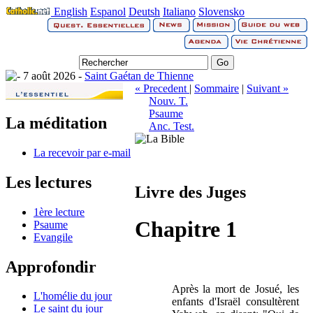
English
Espanol
Deutsh
Italiano
Slovensko
7 août 2026 -
Saint Gaétan de Thienne
« Precedent
|
Sommaire
|
Suivant »
Nouv. T.
Psaume
La méditation
Anc. Test.
La recevoir par e-mail
Les lectures
Livre des Juges
1ère lecture
Chapitre 1
Psaume
Evangile
Approfondir
Après la mort de Josué, les
L'homélie du jour
enfants d'Israël consultèrent
Le saint du jour