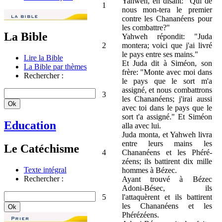
Yahweh, en disant: "Qui de
1
nous mon-tera le premier
contre les Chananéens pour
les combattre?"
La Bible
Yahweh répondit: "Juda
2
montera; voici que j'ai livré
le pays entre ses mains."
Lire la Bible
Et Juda dit à Siméon, son
La Bible par thèmes
frère: "Monte avec moi dans
Rechercher :
le pays que le sort m'a
assigné, et nous combattrons
3
les Chananéens; j'irai aussi
avec toi dans le pays que le
sort t'a assigné." Et Siméon
Education
alla avec lui.
Juda monta, et Yahweh livra
entre leurs mains les
Le Catéchisme
4
Chananéens et les Phéré-
zéens; ils battirent dix mille
Texte intégral
hommes à Bézec.
Rechercher :
Ayant trouvé à Bézec
Adoni-Bésec, ils
5
l'attaquèrent et ils battirent
les Chananéens et les
Phérézéens.