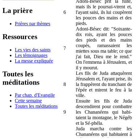
Adoni-Bésec prit la fuite,
mais ils le poursui-virent et,
La prière
6
l'ayant saisi, ils lui coupèrent
les pouces des mains et des
pieds.
Prières par thèmes
Adoni-Bésec dit: "Soixante-
dix rois, ayant les pouces
Ressources
des pieds et des mains
coupés, ramassaient les
7
Les vies des saints
miettes sous ma table; ce que
Les témoignages
j'ai fait, Dieu me le rend."
La messe expliquée
On l'emmena à Jérusalem, et
il y mourut.
Toutes les
Les fils de Juda attaquèrent
Jérusalem et, l'ayant prise, ils
méditations
8
la frappèrent du tranchant de
l'épée et mirent le feu à la
Par chap. d'Evangile
ville.
Cette semaine
Ensuite les fils de Juda
Toutes les méditations
descendirent pour combattre
9
les Chananéens qui habi-
taient la montagne, le Négéb
et la Sé-phéla.
Juda marcha contre les
Chananéens qui habitaient à