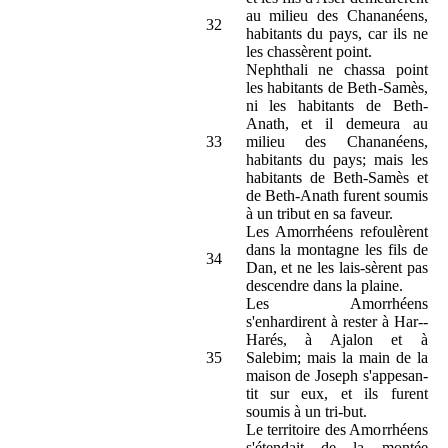
au milieu des Chananéens,
32
habitants du pays, car ils ne
les chassèrent point.
Nephthali ne chassa point
les habitants de Beth-Samès,
ni les habitants de Beth-
Anath, et il demeura au
33
milieu des Chananéens,
habitants du pays; mais les
habitants de Beth-Samès et
de Beth-Anath furent soumis
à un tribut en sa faveur.
Les Amorrhéens refoulèrent
dans la montagne les fils de
34
Dan, et ne les lais-sèrent pas
descendre dans la plaine.
Les Amorrhéens
s'enhardirent à rester à Har--
Harés, à Ajalon et à
35
Salebim; mais la main de la
maison de Joseph s'appesan-
tit sur eux, et ils furent
soumis à un tri-but.
Le territoire des Amorrhéens
s'étendait de la montée