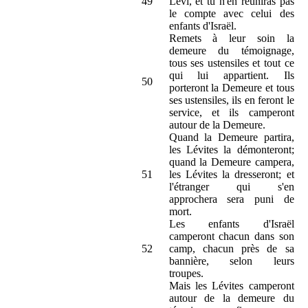
49
Lévi, et tu n'en réuniras pas
le compte avec celui des
enfants d'Israël.
Remets à leur soin la
demeure du témoignage,
tous ses ustensiles et tout ce
qui lui appartient. Ils
50
porteront la Demeure et tous
ses ustensiles, ils en feront le
service, et ils camperont
autour de la Demeure.
Quand la Demeure partira,
les Lévites la démonteront;
quand la Demeure campera,
51
les Lévites la dresseront; et
l'étranger qui s'en
approchera sera puni de
mort.
Les enfants d'Israël
camperont chacun dans son
52
camp, chacun près de sa
bannière, selon leurs
troupes.
Mais les Lévites camperont
autour de la demeure du