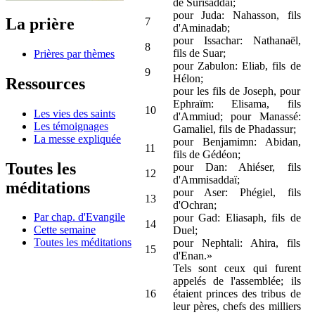
de Surisaddaï;
pour Juda: Nahasson, fils
La prière
7
d'Aminadab;
pour Issachar: Nathanaël,
8
fils de Suar;
Prières par thèmes
pour Zabulon: Eliab, fils de
9
Hélon;
Ressources
pour les fils de Joseph, pour
Ephraïm: Elisama, fils
10
Les vies des saints
d'Ammiud; pour Manassé:
Les témoignages
Gamaliel, fils de Phadassur;
La messe expliquée
pour Benjamimn: Abidan,
11
fils de Gédéon;
Toutes les
pour Dan: Ahiéser, fils
12
d'Ammisaddaï;
méditations
pour Aser: Phégiel, fils
13
d'Ochran;
Par chap. d'Evangile
pour Gad: Eliasaph, fils de
14
Cette semaine
Duel;
Toutes les méditations
pour Nephtali: Ahira, fils
15
d'Enan.»
Tels sont ceux qui furent
appelés de l'assemblée; ils
16
étaient princes des tribus de
leur pères, chefs des milliers