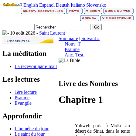
English
Espanol
Deutsh
Italiano
Slovensko
10 août 2026 -
Saint Laurent
Sommaire
|
Suivant »
Nouv. T.
Psaume
La méditation
Anc. Test.
La recevoir par e-mail
Les lectures
Livre des Nombres
1ère lecture
Chapitre 1
Psaume
Evangile
Approfondir
Yahweh parla à Moïse au
L'homélie du jour
désert de Sinaï, dans la tente
Le saint du jour