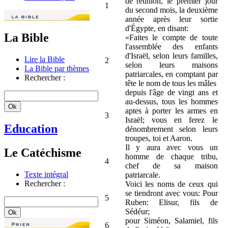
de réunion, le premier jour
1
du second mois, la deuxième
année après leur sortie
d'Égypte, en disant:
La Bible
«Faites le compte de toute
l'assemblée des enfants
d'Israël, selon leurs familles,
Lire la Bible
2
selon leurs maisons
La Bible par thèmes
patriarcales, en comptant par
Rechercher :
tête le nom de tous les mâles
depuis l'âge de vingt ans et
au-dessus, tous les hommes
aptes à porter les armes en
3
Israël; vous en ferez le
Education
dénombrement selon leurs
troupes, toi et Aaron.
Il y aura avec vous un
Le Catéchisme
homme de chaque tribu,
4
chef de sa maison
Texte intégral
patriarcale.
Rechercher :
Voici les noms de ceux qui
se tiendront avec vous: Pour
5
Ruben: Elisur, fils de
Sédéur;
pour Siméon, Salamiel, fils
6