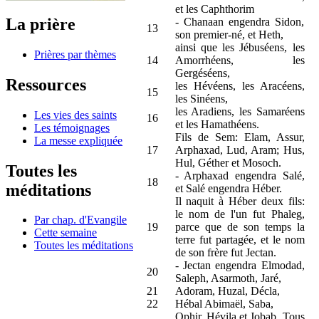
et les Caphthorim
La prière
- Chanaan engendra Sidon,
13
son premier-né, et Heth,
ainsi que les Jébuséens, les
Prières par thèmes
14
Amorrhéens, les
Gergéséens,
Ressources
les Hévéens, les Aracéens,
15
les Sinéens,
les Aradiens, les Samaréens
Les vies des saints
16
et les Hamathéens.
Les témoignages
Fils de Sem: Elam, Assur,
La messe expliquée
17
Arphaxad, Lud, Aram; Hus,
Hul, Géther et Mosoch.
Toutes les
- Arphaxad engendra Salé,
18
méditations
et Salé engendra Héber.
Il naquit à Héber deux fils:
le nom de l'un fut Phaleg,
Par chap. d'Evangile
19
parce que de son temps la
Cette semaine
terre fut partagée, et le nom
Toutes les méditations
de son frère fut Jectan.
- Jectan engendra Elmodad,
20
Saleph, Asarmoth, Jaré,
21
Adoram, Huzal, Décla,
22
Hébal Abimaël, Saba,
Ophir, Hévila et Jobab. Tous