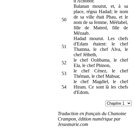
d'Achobor.
Balanan mourut, et, à sa
place, régna Hadad; le nom
de sa ville était Phau, et le
50
nom de sa femme, Méétabel,
fille de Matred, fille de
Mézaab.
Hadad mourut. Les chefs
d'Edam étaient: le chef
51
Thamna, le chef Alva, le
chef Jétheth,
le chef Oolibama, le chef
52
Ela, le chef Phinon,
le chef Cénez, le chef
53
Théman, le chef Mabsar,
le chef Magdiel, le chef
54
Hiram. Ce sont là les chefs
d'Edom.
Traduction en français du Chanoine
Crampon, édition numérique par
Jesusmarie.com