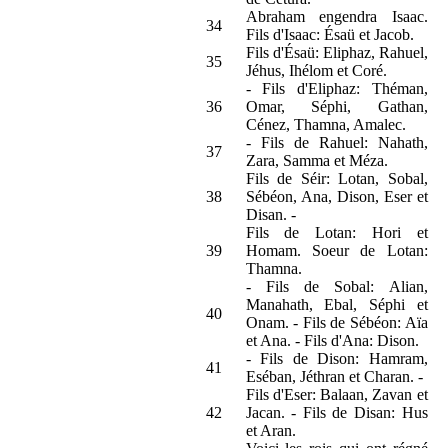
Abraham engendra Isaac.
34
Fils d'Isaac: Ésaü et Jacob.
Fils d'Ésaü: Eliphaz, Rahuel,
35
Jéhus, Ihélom et Coré.
- Fils d'Eliphaz: Théman,
36
Omar, Séphi, Gathan,
Cénez, Thamna, Amalec.
- Fils de Rahuel: Nahath,
37
Zara, Samma et Méza.
Fils de Séir: Lotan, Sobal,
38
Sébéon, Ana, Dison, Eser et
Disan. -
Fils de Lotan: Hori et
39
Homam. Soeur de Lotan:
Thamna.
- Fils de Sobal: Alian,
Manahath, Ebal, Séphi et
40
Onam. - Fils de Sébéon: Aïa
et Ana. - Fils d'Ana: Dison.
- Fils de Dison: Hamram,
41
Eséban, Jéthran et Charan. -
Fils d'Eser: Balaan, Zavan et
42
Jacan. - Fils de Disan: Hus
et Aran.