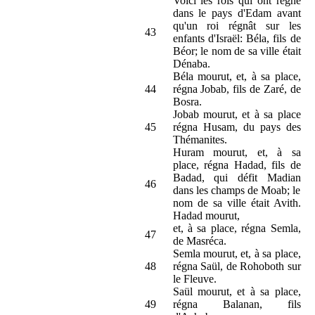
Voici les rois qui ont régné
dans le pays d'Edam avant
qu'un roi régnât sur les
43
enfants d'Israël: Béla, fils de
Béor; le nom de sa ville était
Dénaba.
Béla mourut, et, à sa place,
44
régna Jobab, fils de Zaré, de
Bosra.
Jobab mourut, et à sa place
45
régna Husam, du pays des
Thémanites.
Huram mourut, et, à sa
place, régna Hadad, fils de
Badad, qui défit Madian
46
dans les champs de Moab; le
nom de sa ville était Avith.
Hadad mourut,
et, à sa place, régna Semla,
47
de Masréca.
Semla mourut, et, à sa place,
48
régna Saül, de Rohoboth sur
le Fleuve.
Saül mourut, et à sa place,
49
régna Balanan, fils