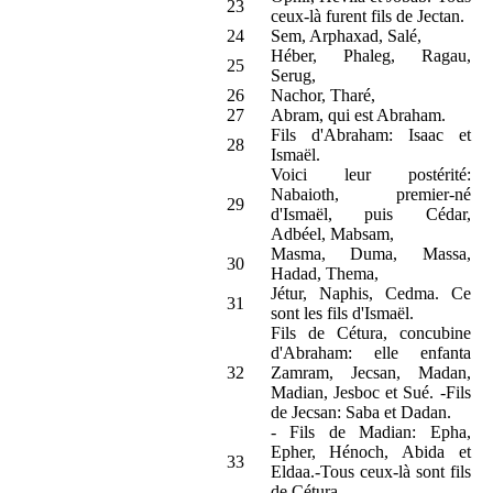
23
ceux-là furent fils de Jectan.
24
Sem, Arphaxad, Salé,
Héber, Phaleg, Ragau,
25
Serug,
26
Nachor, Tharé,
27
Abram, qui est Abraham.
Fils d'Abraham: Isaac et
28
Ismaël.
Voici leur postérité:
Nabaioth, premier-né
29
d'Ismaël, puis Cédar,
Adbéel, Mabsam,
Masma, Duma, Massa,
30
Hadad, Thema,
Jétur, Naphis, Cedma. Ce
31
sont les fils d'Ismaël.
Fils de Cétura, concubine
d'Abraham: elle enfanta
32
Zamram, Jecsan, Madan,
Madian, Jesboc et Sué. -Fils
de Jecsan: Saba et Dadan.
- Fils de Madian: Epha,
Epher, Hénoch, Abida et
33
Eldaa.-Tous ceux-là sont fils
de Cétura.