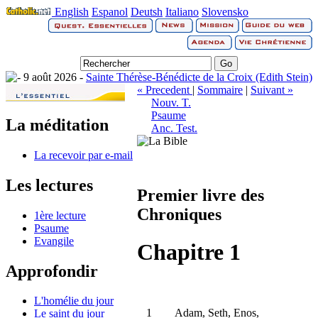
English
Espanol
Deutsh
Italiano
Slovensko
9 août 2026 -
Sainte Thérèse-Bénédicte de la Croix (Edith Stein)
« Precedent
|
Sommaire
|
Suivant »
Nouv. T.
Psaume
La méditation
Anc. Test.
La recevoir par e-mail
Les lectures
Premier livre des
Chroniques
1ère lecture
Psaume
Evangile
Chapitre 1
Approfondir
L'homélie du jour
1
Adam, Seth, Enos,
Le saint du jour