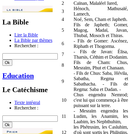
2
Caïnan, Malaléel Jared,
Hénoch, Mathusalé,
3
Lamech,
4
Noé, Sem, Cham et Japheth.
La Bible
Fils de Japheth; Gomer,
5
Magog, Madaï, Javan,
Lire la Bible
Thubal, Mosoch et Thiras.
La Bible par thèmes
- Fils de Gomer: Ascénez,
6
Rechercher :
Riphath et Thogorma.
- Fils de Javan: Élisa,
7
Tharsis, Céthim et Dodanim.
Fils de Cham: Chus,
8
Mesraïm, Phut et Chanaan.
- Fils de Chus: Saba, Hévila,
Education
Sabatha, Regma et
9
Sabathacha. - Fils de
Le Catéchisme
Regma: Saba et Dadan. -
Chus engendra Nemrod;
10
c'est lui qui commença à être
Texte intégral
puissant sur la terre.
Rechercher :
- Mesraïm engendra les
11
Ludim, les Anamim, les
Laabim, les Nephthuhim,
les Phétrusim, les Casluhim,
12
d'où sont sortis les Philistins,