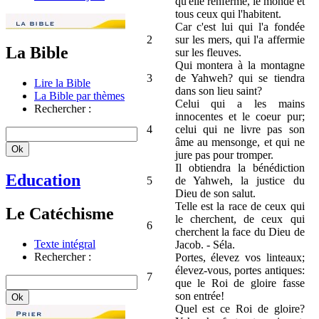
qu'elle renferme, le monde et
tous ceux qui l'habitent.
Car c'est lui qui l'a fondée
2
sur les mers, qui l'a affermie
La Bible
sur les fleuves.
Qui montera à la montagne
3
de Yahweh? qui se tiendra
Lire la Bible
dans son lieu saint?
La Bible par thèmes
Celui qui a les mains
Rechercher :
innocentes et le coeur pur;
4
celui qui ne livre pas son
âme au mensonge, et qui ne
jure pas pour tromper.
Il obtiendra la bénédiction
Education
5
de Yahweh, la justice du
Dieu de son salut.
Telle est la race de ceux qui
Le Catéchisme
le cherchent, de ceux qui
6
cherchent la face du Dieu de
Texte intégral
Jacob. - Séla.
Rechercher :
Portes, élevez vos linteaux;
élevez-vous, portes antiques:
7
que le Roi de gloire fasse
son entrée!
Quel est ce Roi de gloire?