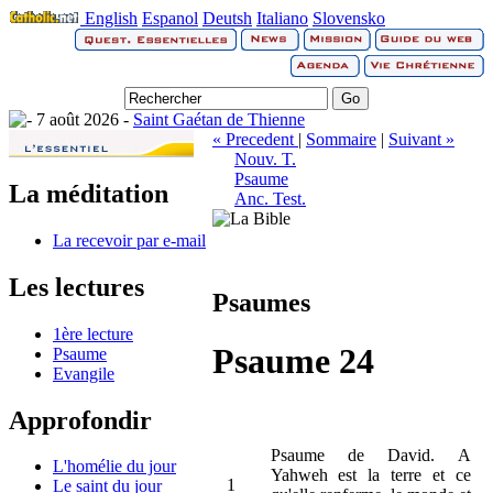
English
Espanol
Deutsh
Italiano
Slovensko
7 août 2026 -
Saint Gaétan de Thienne
« Precedent
|
Sommaire
|
Suivant »
Nouv. T.
Psaume
La méditation
Anc. Test.
La recevoir par e-mail
Les lectures
Psaumes
1ère lecture
Psaume 24
Psaume
Evangile
Approfondir
Psaume de David. A
L'homélie du jour
Yahweh est la terre et ce
1
Le saint du jour