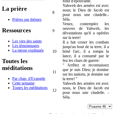
fond d'épouvante.
Yahweh des armées est avec
La prière
nous; le Dieu de Jacob est
8
pour nous une citadelle.-
Séla.
Prières par thèmes
Venez, contemplez les
oeuvres de Yahweh, les
Ressources
9
dévastations qu'il a opérées
sur la terre!
Les vies des saints
Il a fait cesser les combats
Les témoignages
jusqu'au bout de ta terre, il a
La messe expliquée
10
brisé l'arc, il a rompu la
lance, il a consumé par le
Toutes les
feu les chars de guerre:
" Arrêtez et reconnaissez
méditations
que je suis Dieu; je domine
11
sur les nations, je domine sur
Par chap. d'Evangile
la terre! "
Cette semaine
Yahweh des armées est avec
Toutes les méditations
nous, le Dieu de Jacob est
12
pour nous une citadelle. -
Séla.