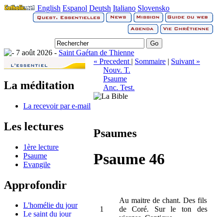
English
Espanol
Deutsh
Italiano
Slovensko
7 août 2026 -
Saint Gaétan de Thienne
« Precedent
|
Sommaire
|
Suivant »
Nouv. T.
Psaume
La méditation
Anc. Test.
La recevoir par e-mail
Les lectures
Psaumes
1ère lecture
Psaume 46
Psaume
Evangile
Approfondir
Au maitre de chant. Des fils
L'homélie du jour
1
de Coré. Sur le ton des
Le saint du jour