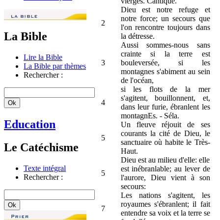
vierges. Cantique.
Dieu est notre refuge et
notre force; un secours que
2
l'on rencontre toujours dans
La Bible
la détresse.
Aussi sommes-nous sans
crainte si la terre est
Lire la Bible
3
bouleversée, si les
La Bible par thèmes
montagnes s'abiment au sein
Rechercher :
de l'océan,
si les flots de la mer
s'agitent, bouillonnent, et,
4
dans leur furie, ébranlent les
montagnEs. - Séla.
Education
Un fleuve réjouit de ses
courants la cité de Dieu, le
5
sanctuaire où habite le Très-
Le Catéchisme
Haut.
Dieu est au milieu d'elle: elle
Texte intégral
est inébranlable; au lever de
5
Rechercher :
l'aurore, Dieu vient à son
secours:
Les nations s'agitent, les
royaumes s'ébranlent; il fait
7
entendre sa voix et la terre se