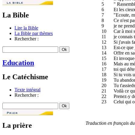
5
" Rassemble
6
Et les cieu
La Bible
7
"Ecoute, mo
8
Ce n'est pa
9
je ne prend
Lire la Bible
10
Car à moi s
La Bible par thèmes
11
je connais 
Rechercher :
12
Si j'avais f
13
Est-ce que 
14
Offre en sa
15
Et invoque-m
Education
16
Mais au mé
17
toi qui déte
18
Si tu vois 
Le Catéchisme
19
Tu abandonn
20
Tu t'assieds
Texte intégral
21
Voilà ce que
Rechercher :
22
Prenez-y do
23
Celui qui o
Traduction en français 
La prière