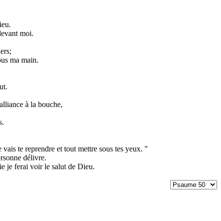
ieu.
devant moi.
ers;
sous ma main.
ut.
lliance à la bouche,
s.
 je vais te reprendre et tout mettre sous tes yeux. "
rsonne délivre.
e je ferai voir le salut de Dieu.