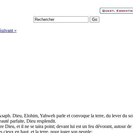
Suivant »
aph. Dieu, Elohim, Yahweh parle et convoque la terre, du lever du sol
auté parfaite, Dieu resplendit.
tre Dieu, et il ne se taira point; devant lui est un feu dévorant, autour de
es cieux en haut, et la terre, pour juger son peuple: