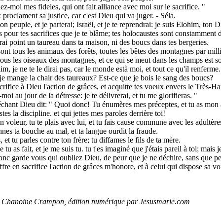
z-moi mes fideles, qui ont fait alliance avec moi sur le sacrifice. "
x proclament sa justice, car c'est Dieu qui va juger. - Séla.
n peuple, et je parterai; Israël, et je te reprendrai: je suis Elohim, ton D
s pour tes sacrifices que je te blâme; tes holocaustes sont constamment 
rai point un taureau dans ta maison, ni des boucs dans tes bergeries.
ont tous les animaux des forêts, toutes les bêtes des montagnes par milli
tous les oiseaux des montagnes, et ce qui se meut dans les champs est 
aim, je ne te le dirai pas, car le monde està moi, et tout ce qu'il renferme.
je mange la chair des taureaux? Est-ce que je bois le sang des boucs?
crifice à Dieu l'action de grâces, et acquitte tes voeux envers le Très-Ha
oi au jour de la détresse: je te délivrerai, et tu me glorifieras. "
chant Dieu dit: " Quoi donc! Tu énumères mes préceptes, et tu as mon a
stes la discipline. et qui jettes mes paroles derrière toi!
un voleur, tu te plais avec lui, et tu fais cause commune avec les adultère
es ta bouche au mal, et ta langue ourdit la fraude.
, et tu parles contre ton frère; tu diffames le fils de ta mère.
 tu as fait, et je me suis tu. tu t'es imaginé que j'étais pareil à toi; mais
nc garde vous qui oubliez Dieu, de peur que je ne déchire, sans que pe
ffre en sacrifice l'action de grâces m'honore, et à celui qui dispose sa voi
du Chanoine Crampon, édition numérique par Jesusmarie.com