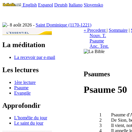
English
Espanol
Deutsh
Italiano
Slovensko
8 août 2026 -
Saint Dominique (1170-1221)
« Precedent
|
Sommaire
|
Nouv. T.
Psaume
La méditation
Anc. Test.
La recevoir par e-mail
Les lectures
Psaumes
1ère lecture
Psaume 50
Psaume
Evangile
Approfondir
1
Psaume d'As
L'homélie du jour
2
De Sion, be
Le saint du jour
3
Il vient, no
4
Il appelle l