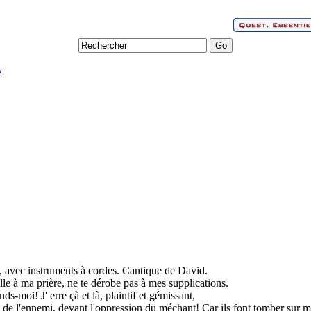
»
, avec instruments à cordes. Cantique de David.
ille à ma prière, ne te dérobe pas à mes supplications.
s-moi! J' erre çà et là, plaintif et gémissant,
de l'ennemi, devant l'oppression du méchant! Car ils font tomber sur mo