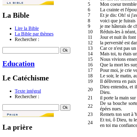
5
Mon coeur tremble a
6
La crainte et l'épou
La Bible
7
Et je dis: Oh! si j'
8
voici que je fuirais
9
je me hâterais de c
Lire la Bible
10
Réduis-les à néant, 
La Bible par thèmes
11
Jour et nuit ils font
Rechercher :
12
la perversité est da
13
Car ce n'est pas un
14
Mais toi, tu étais
15
Nous vivions ensemb
Education
16
Que la mort les sur
17
Pour moi, je crie 
18
Le soir, le matin, a
Le Catéchisme
19
Il délivrera en pai
Dieu entendra, et il
20
Texte intégral
Dieu.
Rechercher :
21
il porte la main sur
De sa bouche sorte
22
épées nues.
23
Remets ton sort à Ya
Et toi, ô Dieu, tu 
24
en toi ma confiance
La prière