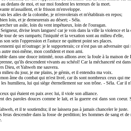
u dedans de moi, et sur moi fondent les terreurs de la mort.
vante m'assaillent, et le frisson m'enveloppe.
avais les ailes de la colombe, je m'envolerais et m'établirais en repos;
 bien loin, et je demeurerais au désert; - Séla.
hercher un asile, loin du vent impétueux, loin de l'ouragan.
Seigneur, divise leurs langues! car je vois dans la ville la violence et la
 le tour de ses ramparts; l'iniquité et la vexation sont au milieu d'elle,
ns son sein l'oppression et l'astuce ne quittent point ses places.
 ennemi qui m'outrage: je le supporterais; ce n'est pas un adversaire qui 
 un autre moi-même, mon confident et mon ami.
le dans une douce intimité, nous allions avec la foule à la maison de 
prenne, qu'ils descendent vivants au schéol! Car la méchanceté est dans
vers Dieu, et Yahweh me sauvera.
u milieu du jour, je me plains, je gémis, et il entendra ma voix.
x mon âme du combat qui m'est livré, car ils sont nombreux ceux qui me 
 les humiliera, lui qui siège éternellement sur son trône. - Séla. Car il 
 ceux qui étaient en paix avec lui, il viole son alliance.
nt des paroles douces comme le lait, et la guerre est dans son coeur. 
hweh, et il te soutiendra; il ne laissera pas à jamais chanceler le juste.
les feras descendre dans la fosse de perdition; les hommes de sang et de 
.