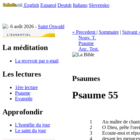
English
Espanol
Deutsh
Italiano
Slovensko
6 août 2026 -
Saint Oswald
« Precedent
|
Sommaire
|
Suivant 
Nouv. T.
Psaume
La méditation
Anc. Test.
La recevoir par e-mail
Les lectures
Psaumes
1ère lecture
Psaume 55
Psaume
Evangile
Approfondir
1
Au maître de chant
L'homélie du jour
2
O Dieu, prête l'ore
Le saint du jour
3
Ecoute-moi et répond
4
devant les menaces 