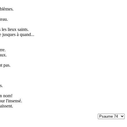
mblèmes.
teau.
les lieux saints.
e jusques à quand...
rre.
aux.
nt pas.
s.
on nom!
ur l'insensé.
aïssent.