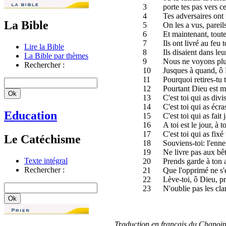
3
porte tes pas vers c
4
Tes adversaires ont 
La Bible
5
On les a vus, pareil
6
Et maintenant, toute
7
Ils ont livré au feu
Lire la Bible
8
Ils disaient dans leu
La Bible par thèmes
9
Nous ne voyons plus
Rechercher :
10
Jusques à quand, ô D
11
Pourquoi retires-tu t
12
Pourtant Dieu est mo
13
C'est toi qui as divi
14
C'est toi qui as écr
Education
15
C'est toi qui as fait 
16
A toi est le jour, à to
17
C'est toi qui as fixé t
Le Catéchisme
18
Souviens-toi: l'enn
19
Ne livre pas aux bêt
Texte intégral
20
Prends garde à ton a
Rechercher :
21
Que l'opprimé ne s'
22
Lève-toi, ô Dieu, pr
23
N'oublie pas les cla
Traduction en français du Chanoi