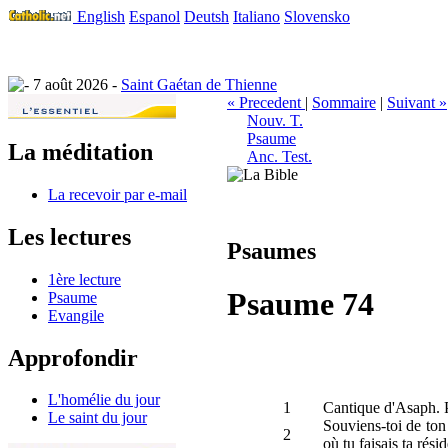
English
Espanol
Deutsh
Italiano
Slovensko
7 août 2026 -
Saint Gaétan de Thienne
« Precedent
|
Sommaire
|
Suivant »
Nouv. T.
Psaume
La méditation
Anc. Test.
La recevoir par e-mail
Les lectures
Psaumes
1ère lecture
Psaume 74
Psaume
Evangile
Approfondir
L'homélie du jour
1
Cantique d'Asaph. P
Le saint du jour
Souviens-toi de ton
2
où tu faisais ta rési