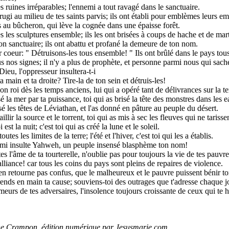
es ruines irréparables; l'ennemi a tout ravagé dans le sanctuaire.
rugi au milieu de tes saints parvis; ils ont établi pour emblèmes leurs e
s au bûcheron, qui lève la cognée dans une épaisse forêt.
s les sculptures ensemble; ils les ont brisées à coups de hache et de mar
 ton sanctuaire; ils ont abattu et profané la demeure de ton nom.
r coeur: " Détruisons-les tous ensemble! " Ils ont brûlé dans le pays tous 
 nos signes; il n'y a plus de prophète, et personne parmi nous qui sach
ieu, l'oppresseur insultera-t-i
a main et ta droite? Tire-la de ton sein et détruis-les!
n roi dès les temps anciens, lui qui a opéré tant de délivrances sur la te
sé la mer par ta puissance, toi qui as brisé la tête des monstres dans les e
asé les têtes de Léviathan, et l'as donné en pâture au peuple du désert.
jaillir la source et le torrent, toi qui as mis à sec les fleuves qui ne tarisse
i est la nuit; c'est toi qui as créé la lune et le soleil.
outes les limites de la terre; l'été et l'hiver, c'est toi qui les a établis.
emi insulte Yahweh, un peuple insensé blasphème ton nom!
es l'âme de ta tourterelle, n'oublie pas pour toujours la vie de tes pauvre
lliance! car tous les coins du pays sont pleins de repaires de violence.
en retourne pas confus, que le malheureux et le pauvre puissent bénir t
ends en main ta cause; souviens-toi des outrages que t'adresse chaque jo
meurs de tes adversaires, l'insolence toujours croissante de ceux qui te h
ne Crampon, édition numérique par Jesusmarie.com