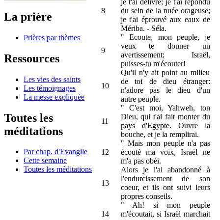
je t'ai délivré; je t'ai répondu
8
du sein de la nuée orageuse;
La prière
je t'ai éprouvé aux eaux de
Mériba. - Séla.
" Ecoute, mon peuple, je
Prières par thèmes
veux te donner un
9
avertissement; Israël,
Ressources
puisses-tu m'écouter!
Qu'il n'y ait point au milieu
Les vies des saints
de toi de dieu étranger:
10
Les témoignages
n'adore pas le dieu d'un
La messe expliquée
autre peuple.
" C'est moi, Yahweh, ton
Toutes les
Dieu, qui t'ai fait monter du
11
pays d'Egypte. Ouvre la
méditations
bouche, et je la remplirai.
" Mais mon peuple n'a pas
Par chap. d'Evangile
12
écouté ma voix, Israël ne
Cette semaine
m'a pas obéi.
Toutes les méditations
Alors je l'ai abandonné à
l'endurcissement de son
13
coeur, et ils ont suivi leurs
propres conseils.
" Ah! si mon peuple
14
m'écoutait, si Israël marchait