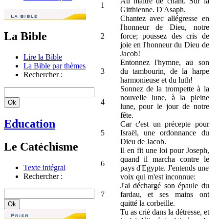
Au maître de chant. Sur la
1
Gitthienne. D'Asaph.
Chantez avec allégresse en
l'honneur de Dieu, notre
La Bible
2
force; poussez des cris de
joie en l'honneur du Dieu de
Jacob!
Lire la Bible
Entonnez l'hymne, au son
La Bible par thèmes
3
du tambourin, de la harpe
Rechercher :
harmonieuse et du luth!
Sonnez de la trompette à la
nouvelle lune, à la pleine
4
lune, pour le jour de notre
fête.
Education
Car c'est un précepte pour
5
Israël, une ordonnance du
Dieu de Jacob.
Le Catéchisme
Il en fit une loi pour Joseph,
quand il marcha contre le
6
Texte intégral
pays d'Egypte. J'entends une
Rechercher :
voix qui m'est inconnue:
J'ai déchargé son épaule du
7
fardau, et ses mains ont
quitté la corbeille.
Tu as crié dans la détresse, et