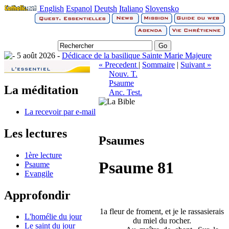
English
Espanol
Deutsh
Italiano
Slovensko
5 août 2026 -
Dédicace de la basilique Sainte Marie Majeure
« Precedent
|
Sommaire
|
Suivant »
Nouv. T.
Psaume
La méditation
Anc. Test.
La recevoir par e-mail
Les lectures
Psaumes
1ère lecture
Psaume 81
Psaume
Evangile
Approfondir
1a fleur de froment, et je le rassasierais
L'homélie du jour
du miel du rocher.
Le saint du jour