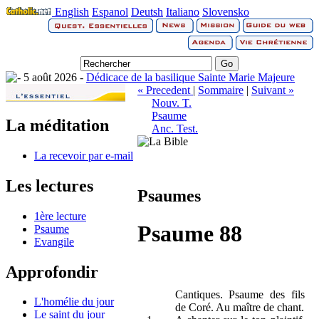
English
Espanol
Deutsh
Italiano
Slovensko
5 août 2026 -
Dédicace de la basilique Sainte Marie Majeure
« Precedent
|
Sommaire
|
Suivant »
Nouv. T.
Psaume
La méditation
Anc. Test.
La recevoir par e-mail
Les lectures
Psaumes
1ère lecture
Psaume 88
Psaume
Evangile
Approfondir
Cantiques. Psaume des fils
L'homélie du jour
de Coré. Au maître de chant.
Le saint du jour