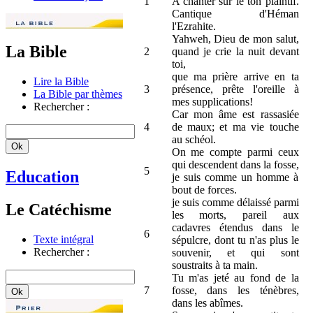
1
A chanter sur le ton plaintif.
Cantique d'Héman
l'Ezrahite.
Yahweh, Dieu de mon salut,
La Bible
2
quand je crie la nuit devant
toi,
que ma prière arrive en ta
Lire la Bible
3
présence, prête l'oreille à
La Bible par thèmes
mes supplications!
Rechercher :
Car mon âme est rassasiée
4
de maux; et ma vie touche
au schéol.
On me compte parmi ceux
qui descendent dans la fosse,
5
Education
je suis comme un homme à
bout de forces.
je suis comme délaissé parmi
Le Catéchisme
les morts, pareil aux
cadavres étendus dans le
6
Texte intégral
sépulcre, dont tu n'as plus le
Rechercher :
souvenir, et qui sont
soustraits à ta main.
Tu m'as jeté au fond de la
7
fosse, dans les ténèbres,
dans les abîmes.