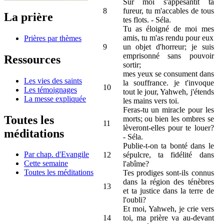
Sur moi s'appesantit ta
8
fureur, tu m'accables de tous
La prière
tes flots. - Séla.
Tu as éloigné de moi mes
amis, tu m'as rendu pour eux
Prières par thèmes
9
un objet d'horreur; je suis
emprisonné sans pouvoir
Ressources
sortir;
mes yeux se consument dans
Les vies des saints
la souffrance. je t'invoque
10
Les témoignages
tout le jour, Yahweh, j'étends
La messe expliquée
les mains vers toi.
Feras-tu un miracle pour les
Toutes les
morts; ou bien les ombres se
11
lèveront-elles pour te louer?
méditations
- Séla.
Publie-t-on ta bonté dans le
Par chap. d'Evangile
12
sépulcre, ta fidélité dans
Cette semaine
l'abîme?
Toutes les méditations
Tes prodiges sont-ils connus
dans la région des ténèbres
13
et ta justice dans la terre de
l'oubli?
Et moi, Yahweh, je crie vers
14
toi, ma prière va au-devant