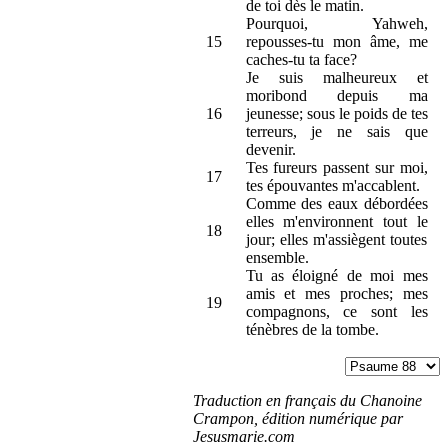
de toi dès le matin.
Pourquoi, Yahweh,
15
repousses-tu mon âme, me
caches-tu ta face?
Je suis malheureux et
moribond depuis ma
16
jeunesse; sous le poids de tes
terreurs, je ne sais que
devenir.
Tes fureurs passent sur moi,
17
tes épouvantes m'accablent.
Comme des eaux débordées
elles m'environnent tout le
18
jour; elles m'assiègent toutes
ensemble.
Tu as éloigné de moi mes
amis et mes proches; mes
19
compagnons, ce sont les
ténèbres de la tombe.
Traduction en français du Chanoine
Crampon, édition numérique par
Jesusmarie.com