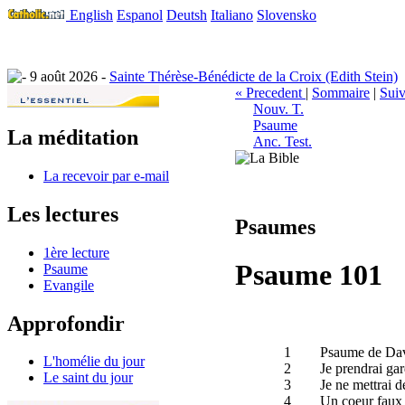
English
Espanol
Deutsh
Italiano
Slovensko
9 août 2026 -
Sainte Thérèse-Bénédicte de la Croix (Edith Stein)
« Precedent
|
Sommaire
|
Suiv
Nouv. T.
Psaume
La méditation
Anc. Test.
La recevoir par e-mail
Les lectures
Psaumes
1ère lecture
Psaume 101
Psaume
Evangile
Approfondir
1
Psaume de David
L'homélie du jour
2
Je prendrai ga
Le saint du jour
3
Je ne mettrai d
4
Un coeur faux 