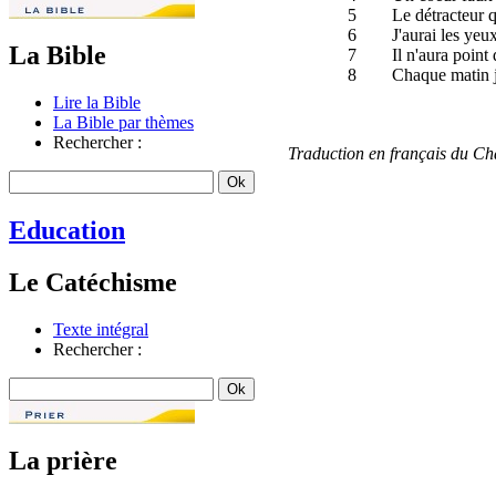
5
Le détracteur q
6
J'aurai les ye
La Bible
7
Il n'aura point
8
Chaque matin j
Lire la Bible
La Bible par thèmes
Rechercher :
Traduction en français du C
Education
Le Catéchisme
Texte intégral
Rechercher :
La prière