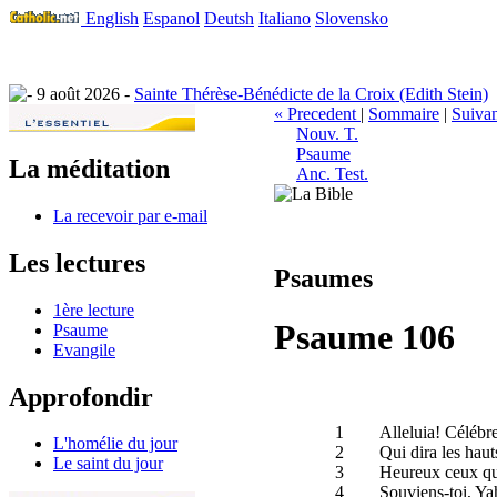
English
Espanol
Deutsh
Italiano
Slovensko
9 août 2026 -
Sainte Thérèse-Bénédicte de la Croix (Edith Stein)
« Precedent
|
Sommaire
|
Suivan
Nouv. T.
Psaume
La méditation
Anc. Test.
La recevoir par e-mail
Les lectures
Psaumes
1ère lecture
Psaume 106
Psaume
Evangile
Approfondir
1
Alleluia! Célébre
L'homélie du jour
2
Qui dira les haut
Le saint du jour
3
Heureux ceux qui 
4
Souviens-toi, Ya