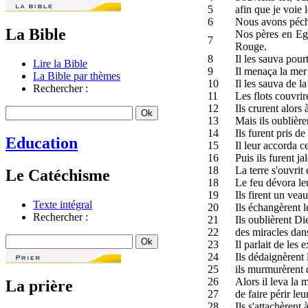
5
afin que je voie 
6
Nous avons péché
La Bible
Nos pères en Egyp
7
Rouge.
8
Il les sauva pour
Lire la Bible
9
Il menaça la mer 
La Bible par thèmes
10
Il les sauva de la
Rechercher :
11
Les flots couvrir
12
Ils crurent alors 
13
Mais ils oublièren
14
Ils furent pris de
Education
15
Il leur accorda c
16
Puis ils furent j
18
La terre s'ouvrit
Le Catéchisme
18
Le feu dévora le
19
Ils firent un ve
Texte intégral
20
Ils échangèrent l
Rechercher :
21
Ils oublièrent Di
22
des miracles dan
23
Il parlait de les
24
Ils dédaignèrent 
25
ils murmurèrent d
26
Alors il leva la m
La prière
27
de faire périr leu
28
Ils s'attachèrent