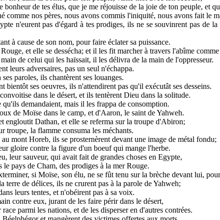
le bonheur de tes élus, que je me réjouisse de la joie de ton peuple, et qu
 comme nos pères, nous avons commis l'iniquité, nous avons fait le m
te n'eurent pas d'égard à tes prodiges, ils ne se souvinrent pas de la m
tant à cause de son nom, pour faire éclater sa puissance.
Rouge, et elle se dessécha; et il les fit marcher à travers l'abîme comme
 main de celui qui les haïssait, il les délivra de la main de l'oppresseur.
ent leurs adversaires, pas un seul n'échappa.
à ses paroles, ils chantèrent ses louanges.
t bientôt ses oeuvres, ils n'attendirent pas qu'il exécutât ses desseins.
 convoitise dans le désert, et ils tentèrent Dieu dans la solitude.
e qu'ils demandaient, mais il les frappa de consomption.
aloux de Moïse dans le camp, et d'Aaron, le saint de Yahweh.
 et engloutit Dathan, et elle se referma sur la troupe d'Abiron;
ur troupe, la flamme consuma les méchants.
au au mont Horeb, ils se prosternèrent devant une image de métal fondu;
eur gloire contre la figure d'un boeuf qui mange l'herbe.
eu, leur sauveur, qui avait fait de grandes choses en Egypte,
s le pays de Cham, des prodiges à la mer Rouge.
 exterminer, si Moïse, son élu, ne se fût tenu sur la brèche devant lui, pou
la terre de délices, ils ne crurent pas à la parole de Yahweh;
ans leurs tentes, et n'obéirent pas à sa voix.
ain contre eux, jurant de les faire périr dans le désert,
r race parmi les nations, et de les disperser en d'autres contrées.
 à Béelphégor et mangèrent des victimes offertes aux morts.