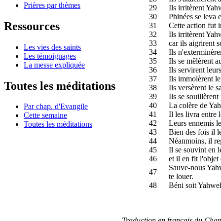
Prières par thèmes
29
Ils irritèrent Yah
30
Phinées se leva et
Ressources
31
Cette action fut 
32
Ils irritèrent Ya
33
car ils aigrirent 
Les vies des saints
34
Ils n'exterminère
Les témoignages
35
Ils se mêlèrent au
La messe expliquée
36
Ils servirent leu
37
Ils immolèrent le
Toutes les méditations
38
Ils versèrent le s
39
Ils se souillèrent
40
La colère de Yahw
Par chap. d'Evangile
41
Il les livra entr
Cette semaine
42
Leurs ennemis les
Toutes les méditations
43
Bien des fois il l
44
Néanmoins, il reg
45
Il se souvint en 
46
et il en fit l'obj
Sauve-nous Yahwe
47
te louer.
48
Béni soit Yahweh,
Traduction en français du Cha