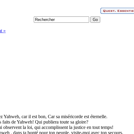
t »
z Yahweh, car il est bon, Car sa miséricorde est éternelle.
s faits de Yahweh! Qui publiera toute sa gloire?
observent la loi, qui accomplissent la justice en tout temps!
hweh , dans ta bonté pour ton peuple, visite-moi avec ton secours,