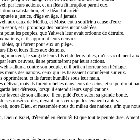
weh par leurs actions, et un fléau fit irruption parmi eux.
 donna satisfaction, et le fléau fut arrêté.
imputée à justice, d'âge en âge, à jamais.
hweh aux eaux de Mériba, et Moïse eut à souffrir à cause d'eux;
son esprit, et il prononça des paroles inconsidérées.
nt point les peuples, que Yahweh leur avait ordonné de détruire.
x nations, et ils apprirent leurs oeuvres.
rs idoles, qui furent pour eux un piège.
urs fils et leurs filles aux démons.
ang innocent, le sang de leurs fils et de leurs filles, qu'ils sacrifiaient 
 par leurs oeuvres, ils se prostituèrent par leurs actions.
eh s'alluma contre son peuple, et il prit en horreur son héritage.
e les mains des nations, ceux qui les haïssaient dominèrent sur eux.
 opprimèrent, et ils furent humiliés sous leur main.
es délivra, mais ils furent rebelles dans leurs desseins, et se perdirent par
arda leur détresse, lorsqu'il entendit leurs supplications.
leur faveur de son alliance, il eut pitié d'eux selon sa grande bonté,
et de ses miséricordes, devant tous ceux qui les tenaient captifs.
h, notre Dieu, et rassemble-nous du milieu des nations, afin que nous 
 Dieu d'Israël, d'éternité en éternité! Et que tout le peuple dise: Amen!
noine Crampon, édition numérique par Jesusmarie.com