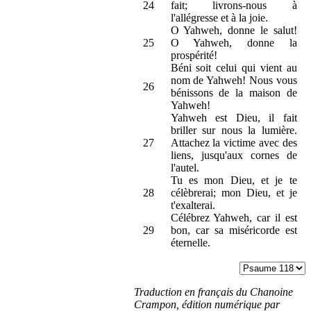
24
fait; livrons-nous à
l'allégresse et à la joie.
O Yahweh, donne le salut!
25
O Yahweh, donne la
prospérité!
Béni soit celui qui vient au
nom de Yahweh! Nous vous
26
bénissons de la maison de
Yahweh!
Yahweh est Dieu, il fait
briller sur nous la lumière.
27
Attachez la victime avec des
liens, jusqu'aux cornes de
l'autel.
Tu es mon Dieu, et je te
28
célèbrerai; mon Dieu, et je
t'exalterai.
Célébrez Yahweh, car il est
29
bon, car sa miséricorde est
éternelle.
Traduction en français du Chanoine
Crampon, édition numérique par