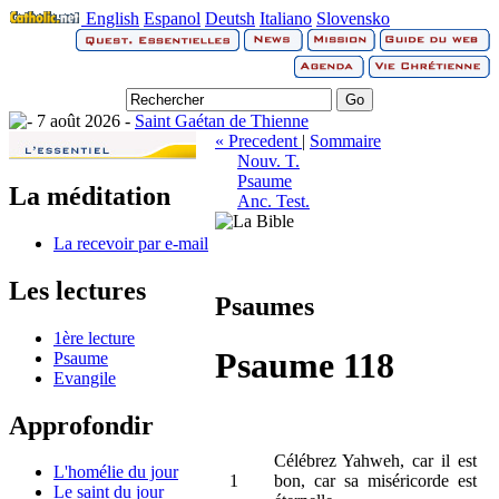
English
Espanol
Deutsh
Italiano
Slovensko
7 août 2026 -
Saint Gaétan de Thienne
« Precedent
|
Sommaire
Nouv. T.
Psaume
La méditation
Anc. Test.
La recevoir par e-mail
Les lectures
Psaumes
1ère lecture
Psaume 118
Psaume
Evangile
Approfondir
Célébrez Yahweh, car il est
L'homélie du jour
1
bon, car sa miséricorde est
Le saint du jour