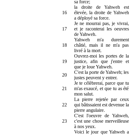
sa force;
la droite de Yahweh est
16
élevée, la droite de Yahweh
a déployé sa force.
Je ne mourrai pas, je vivrai,
17
et je raconterai les oeuvres
de Yahweh.
Yahweh m'a durement
18
châtié, mais il ne m'a pas
livré à la mort.
Ouvrez-moi les portes de la
19
justice, afin que j'entre et
que je loue Yahweh.
C'est la porte de Yahweh; les
20
justes peuvent y entrer.
Je te célèbrerai, parce que tu
21
m'as exaucé, et que tu as été
mon salut.
La pierre rejetée par ceux
22
qui bâtissaient est devenue la
pierre angulaire.
C'est l'oeuvre de Yahweh,
23
c'est une chose merveilleuse
à nos yeux.
Voici le jour que Yahweh a