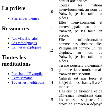
confier aux princes.
Toutes les nations
La prière
m'environnaient: au nom de
10
Yahweh, je les taille en
pièces.
Prières par thèmes
Elles m'environnaient et
m'enveloppaient: au nom de
Ressources
11
Yahweh, je les taille en
pièces.
Les vies des saints
Elles m'environnaient
Les témoignages
comme des abeilles: elles
La messe expliquée
s'éteignaient comme un feu
12
d'épines; au nom de
Toutes les
Yahweh, je les taille en
pièces.
méditations
Tu me poussais violemment
13
pour me faire tomber, mais
Par chap. d'Evangile
Yahweh m'a secouru.
Cette semaine
Yahweh est ma force et
Toutes les méditations
14
l'objet de mes chants; il a été
mon salut.
Des cris de triomphe et de
délivrance retentissent dans
15
les tentes des justes. La
droite de Yahweh a déployé