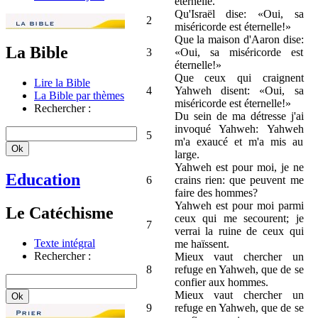
éternelle.
Qu'Israël dise: «Oui, sa
2
miséricorde est éternelle!»
Que la maison d'Aaron dise:
La Bible
3
«Oui, sa miséricorde est
éternelle!»
Que ceux qui craignent
Lire la Bible
4
Yahweh disent: «Oui, sa
La Bible par thèmes
miséricorde est éternelle!»
Rechercher :
Du sein de ma détresse j'ai
invoqué Yahweh: Yahweh
5
m'a exaucé et m'a mis au
large.
Yahweh est pour moi, je ne
Education
6
crains rien: que peuvent me
faire des hommes?
Yahweh est pour moi parmi
Le Catéchisme
ceux qui me secourent; je
7
verrai la ruine de ceux qui
Texte intégral
me haïssent.
Rechercher :
Mieux vaut chercher un
8
refuge en Yahweh, que de se
confier aux hommes.
Mieux vaut chercher un
9
refuge en Yahweh, que de se