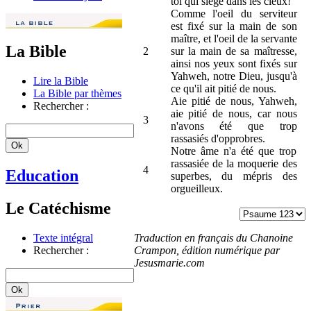
toi qui siège dans les cieux!
Comme l'oeil du serviteur
est fixé sur la main de son
maître, et l'oeil de la servante
La Bible
2
sur la main de sa maîtresse,
ainsi nos yeux sont fixés sur
Yahweh, notre Dieu, jusqu'à
Lire la Bible
ce qu'il ait pitié de nous.
La Bible par thèmes
Aie pitié de nous, Yahweh,
Rechercher :
aie pitié de nous, car nous
3
n'avons été que trop
rassasiés d'opprobres.
Notre âme n'a été que trop
rassasiée de la moquerie des
4
Education
superbes, du mépris des
orgueilleux.
Le Catéchisme
Traduction en français du Chanoine
Texte intégral
Crampon, édition numérique par
Rechercher :
Jesusmarie.com