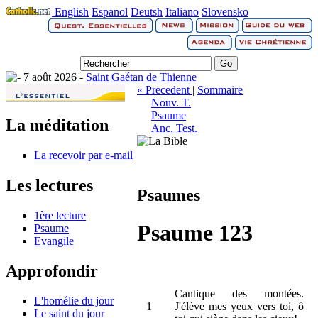
English
Espanol
Deutsh
Italiano
Slovensko
7 août 2026 -
Saint Gaétan de Thienne
« Precedent
|
Sommaire
Nouv. T.
Psaume
La méditation
Anc. Test.
La recevoir par e-mail
Les lectures
Psaumes
1ère lecture
Psaume 123
Psaume
Evangile
Approfondir
Cantique des montées.
L'homélie du jour
1
J'élève mes yeux vers toi, ô
Le saint du jour