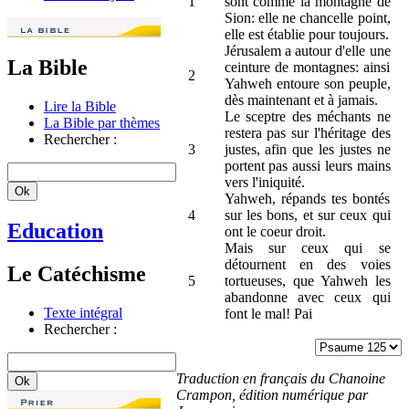
1
sont comme la montagne de
Sion: elle ne chancelle point,
elle est établie pour toujours.
Jérusalem a autour d'elle une
La Bible
ceinture de montagnes: ainsi
2
Yahweh entoure son peuple,
dès maintenant et à jamais.
Lire la Bible
Le sceptre des méchants ne
La Bible par thèmes
restera pas sur l'héritage des
Rechercher :
3
justes, afin que les justes ne
portent pas aussi leurs mains
vers l'iniquité.
Yahweh, répands tes bontés
4
sur les bons, et sur ceux qui
Education
ont le coeur droit.
Mais sur ceux qui se
détournent en des voies
Le Catéchisme
5
tortueuses, que Yahweh les
abandonne avec ceux qui
Texte intégral
font le mal! Pai
Rechercher :
Traduction en français du Chanoine
Crampon, édition numérique par