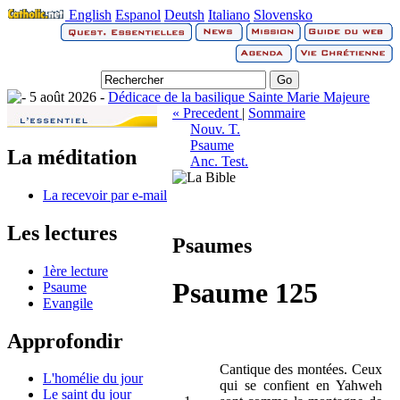
English
Espanol
Deutsh
Italiano
Slovensko
5 août 2026 -
Dédicace de la basilique Sainte Marie Majeure
« Precedent
|
Sommaire
Nouv. T.
Psaume
La méditation
Anc. Test.
La recevoir par e-mail
Les lectures
Psaumes
1ère lecture
Psaume 125
Psaume
Evangile
Approfondir
Cantique des montées. Ceux
L'homélie du jour
qui se confient en Yahweh
Le saint du jour