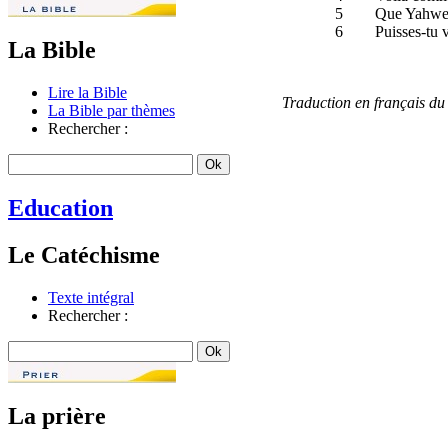
5
Que Yahweh 
6
Puisses-tu v
La Bible
Lire la Bible
Traduction en français d
La Bible par thèmes
Rechercher :
Education
Le Catéchisme
Texte intégral
Rechercher :
La prière