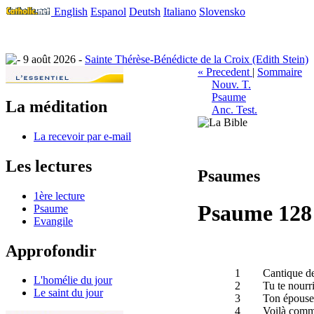
English
Espanol
Deutsh
Italiano
Slovensko
9 août 2026 -
Sainte Thérèse-Bénédicte de la Croix (Edith Stein)
« Precedent
|
Sommaire
Nouv. T.
Psaume
La méditation
Anc. Test.
La recevoir par e-mail
Les lectures
Psaumes
1ère lecture
Psaume 128
Psaume
Evangile
Approfondir
1
Cantique d
L'homélie du jour
2
Tu te nourr
Le saint du jour
3
Ton épouse 
4
Voilà comm