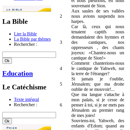
et nous pleurions, en nous
souvenant de Sion.
Aux saules de ses vallées
2
nous avions suspendu nos
La Bible
harpes.
Car là, ceux qui nous
tenaient captifs nous
Lire la Bible
demandaient des hymnes et
La Bible par thèmes
3
des cantiques, nos
Rechercher :
oppresseurs , des chants
joyeux: «Chantez-nous un
cantique de Sion!»
Comment chanterions-nous
4
le cantique de Yahweh, sur
Education
la terre de l'étranger?
Si jamais je t'oublie,
5
Jérusalem; que ma droite
Le Catéchisme
oublie de se mouvoir!...
Que ma langue s'attache à
Texte intégral
mon palais, si je cesse de
Rechercher :
6
penser à toi, si je ne mets pas
Jérusalem au premier rang
de mes joies!
Souviens-toi, Yahweh, des
enfants d'Edom; quand au