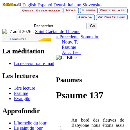
English
Espanol
Deutsh
Italiano
Slovensko
7 août 2026 -
Saint Gaétan de Thienne
« Precedent
|
Sommaire
Nouv. T.
Psaume
La méditation
Anc. Test.
La recevoir par e-mail
Les lectures
Psaumes
1ère lecture
Psaume 137
Psaume
Evangile
Approfondir
Au bord des fleuves de
L'homélie du jour
Babylone nous étions assis
1
Le saint du jour