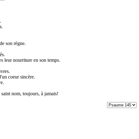
.
s.
 de son règne.
és.
nes leur nourriture en son temps.
uvres.
'un coeur sincère.
ve.
saint nom, toujours, à jamais!