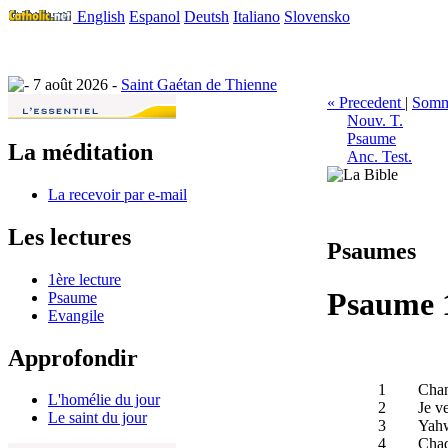
English
Espanol
Deutsh
Italiano
Slovensko
7 août 2026 -
Saint Gaétan de Thienne
« Precedent
|
Somm
Nouv. T.
Psaume
La méditation
Anc. Test.
La recevoir par e-mail
Les lectures
Psaumes
1ère lecture
Psaume 
Psaume
Evangile
Approfondir
1
Chan
L'homélie du jour
2
Je v
Le saint du jour
3
Yahw
4
Chaq