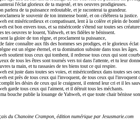
anterai l'éclat glorieux de ta majesté, et tes oeuvres prodigieuses.
on parlera de ta puissance redoutable, et je raconterai ta grandeur.
roclamera le souvenir de ton immense bonté, et on célébrera ta justice.
eh est miséricordieux et compatissant, lent à la colère et plein de bonté
eh est bon envers tous, et sa miséricorde s'étend sur toutes ses créature
s tes oeuvres te louent, Yahweh, et tes fidèles te bénissent.
isent la gloire de ton règne, et proclament ta puissance,
de faire connaître aux fils des hommes ses prodiges, et le glorieux éclat
règne est un règne éternel, et ta domination subsiste dans tous les âges.
eh soutient tous ceux qui tombent, il redresse tous ceux qui sont courb
eux de tous les êtres sont tournés vers toi dans l'attente, et tu leur don
vres ta main, et tu rassasies de tes biens tout ce qui respire.
eh est juste dans toutes ses voies, et miséricordieux dans toutes ses oe
eh est près de tous ceux qui l'invoquent, de tous ceux qui l'invoquent d
complit les désirs de ceux qui le craignent, il entend leur cri et il les sau
eh garde tous ceux qui l'aiment, et il détruit tous les méchants.
ma bouche publie la louange de Yahweh, et que toute chair bénisse son 
nçais du Chanoine Crampon, édition numérique par Jesusmarie.com