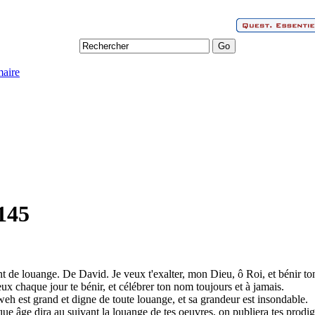
aire
145
t de louange. De David. Je veux t'exalter, mon Dieu, ô Roi, et bénir to
eux chaque jour te bénir, et célébrer ton nom toujours et à jamais.
eh est grand et digne de toute louange, et sa grandeur est insondable.
ue âge dira au suivant la louange de tes oeuvres, on publiera tes prodig