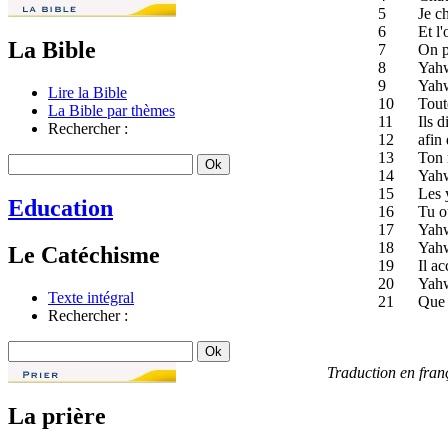
5
Je ch
6
Et l'
La Bible
7
On p
8
Yahw
9
Yahw
Lire la Bible
10
Toute
La Bible par thèmes
11
Ils d
Rechercher :
12
afin 
13
Ton 
14
Yahw
15
Les y
Education
16
Tu ou
17
Yahw
18
Yahw
Le Catéchisme
19
Il ac
20
Yahw
Texte intégral
21
Que 
Rechercher :
Traduction en fra
La prière