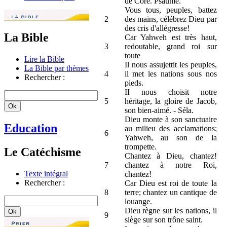
de Coré. Psaume.
Vous tous, peuples, battez
2
des mains, célébrez Dieu par
des cris d'allégresse!
La Bible
Car Yahweh est très haut,
3
redoutable, grand roi sur
toute
Lire la Bible
Il nous assujettit les peuples,
La Bible par thèmes
4
il met les nations sous nos
Rechercher :
pieds.
II nous choisit notre
5
héritage, la gloire de Jacob,
son bien-aimé. - Séla.
Dieu monte à son sanctuaire
Education
au milieu des acclamations;
6
Yahweh, au son de la
trompette.
Le Catéchisme
Chantez à Dieu, chantez!
7
chantez à notre Roi,
Texte intégral
chantez!
Rechercher :
Car Dieu est roi de toute la
8
terre; chantez un cantique de
louange.
Dieu règne sur les nations, il
9
siège sur son trône saint.