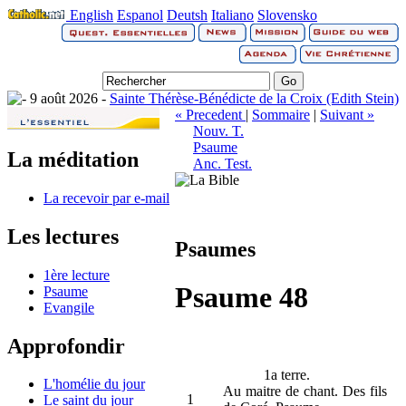
English
Espanol
Deutsh
Italiano
Slovensko
9 août 2026 -
Sainte Thérèse-Bénédicte de la Croix (Edith Stein)
« Precedent
|
Sommaire
|
Suivant »
Nouv. T.
Psaume
La méditation
Anc. Test.
La recevoir par e-mail
Les lectures
Psaumes
1ère lecture
Psaume 48
Psaume
Evangile
Approfondir
1a terre.
L'homélie du jour
Au maitre de chant. Des fils
1
Le saint du jour