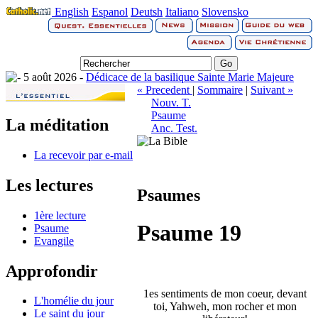
English
Espanol
Deutsh
Italiano
Slovensko
5 août 2026 -
Dédicace de la basilique Sainte Marie Majeure
« Precedent
|
Sommaire
|
Suivant »
Nouv. T.
Psaume
La méditation
Anc. Test.
La recevoir par e-mail
Les lectures
Psaumes
1ère lecture
Psaume 19
Psaume
Evangile
Approfondir
1es sentiments de mon coeur, devant
L'homélie du jour
toi, Yahweh, mon rocher et mon
Le saint du jour