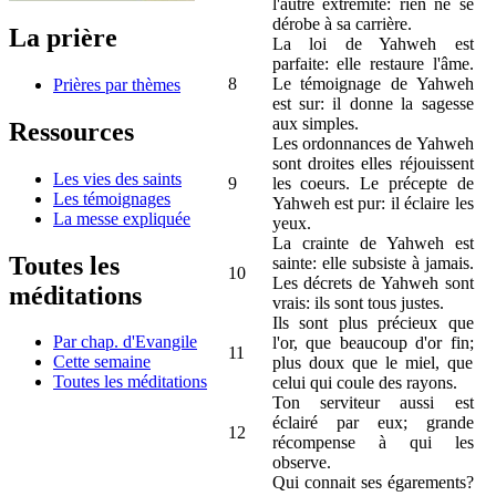
l'autre extrémité: rien ne se
dérobe à sa carrière.
La prière
La loi de Yahweh est
parfaite: elle restaure l'âme.
8
Le témoignage de Yahweh
Prières par thèmes
est sur: il donne la sagesse
aux simples.
Ressources
Les ordonnances de Yahweh
sont droites elles réjouissent
Les vies des saints
9
les coeurs. Le précepte de
Les témoignages
Yahweh est pur: il éclaire les
La messe expliquée
yeux.
La crainte de Yahweh est
Toutes les
sainte: elle subsiste à jamais.
10
Les décrets de Yahweh sont
méditations
vrais: ils sont tous justes.
Ils sont plus précieux que
Par chap. d'Evangile
l'or, que beaucoup d'or fin;
11
Cette semaine
plus doux que le miel, que
Toutes les méditations
celui qui coule des rayons.
Ton serviteur aussi est
éclairé par eux; grande
12
récompense à qui les
observe.
Qui connait ses égarements?