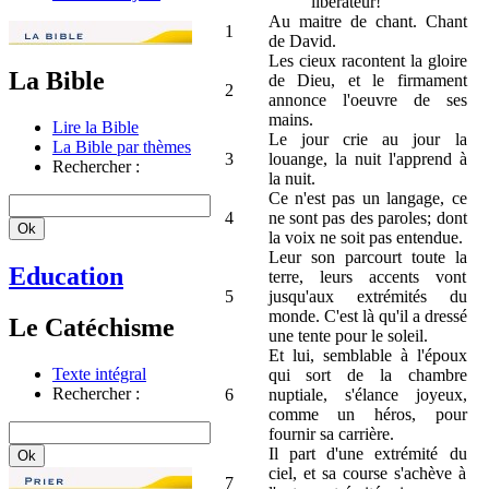
libérateur!
Au maitre de chant. Chant
1
de David.
Les cieux racontent la gloire
La Bible
de Dieu, et le firmament
2
annonce l'oeuvre de ses
mains.
Lire la Bible
Le jour crie au jour la
La Bible par thèmes
3
louange, la nuit l'apprend à
Rechercher :
la nuit.
Ce n'est pas un langage, ce
4
ne sont pas des paroles; dont
la voix ne soit pas entendue.
Leur son parcourt toute la
Education
terre, leurs accents vont
5
jusqu'aux extrémités du
monde. C'est là qu'il a dressé
Le Catéchisme
une tente pour le soleil.
Et lui, semblable à l'époux
Texte intégral
qui sort de la chambre
Rechercher :
6
nuptiale, s'élance joyeux,
comme un héros, pour
fournir sa carrière.
Il part d'une extrémité du
ciel, et sa course s'achève à
7