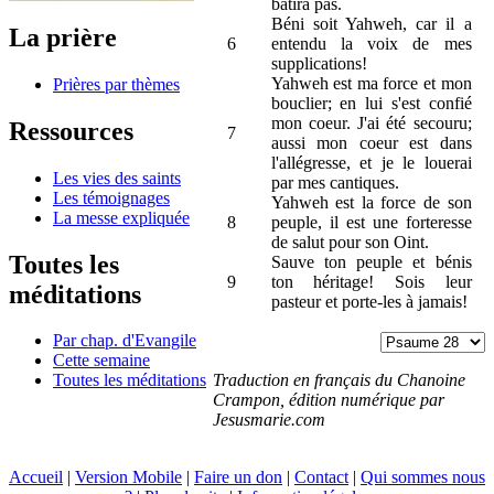
bâtira pas.
Béni soit Yahweh, car il a
La prière
6
entendu la voix de mes
supplications!
Yahweh est ma force et mon
Prières par thèmes
bouclier; en lui s'est confié
mon coeur. J'ai été secouru;
Ressources
7
aussi mon coeur est dans
l'allégresse, et je le louerai
Les vies des saints
par mes cantiques.
Les témoignages
Yahweh est la force de son
La messe expliquée
8
peuple, il est une forteresse
de salut pour son Oint.
Toutes les
Sauve ton peuple et bénis
9
ton héritage! Sois leur
méditations
pasteur et porte-les à jamais!
Par chap. d'Evangile
Cette semaine
Traduction en français du Chanoine
Toutes les méditations
Crampon, édition numérique par
Jesusmarie.com
Accueil
|
Version Mobile
|
Faire un don
|
Contact
|
Qui sommes nous