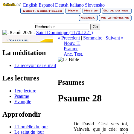
English
Espanol
Deutsh
Italiano
Slovensko
8 août 2026 -
Saint Dominique (1170-1221)
« Precedent
|
Sommaire
|
Suivant »
Nouv. T.
Psaume
La méditation
Anc. Test.
La recevoir par e-mail
Les lectures
Psaumes
1ère lecture
Psaume 28
Psaume
Evangile
Approfondir
De David. C'est vers toi,
L'homélie du jour
Yahweh, que je crie; mon
Le saint du jour