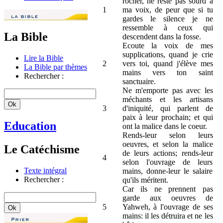
rocher, ne reste pas sourd à
1
ma voix, de peur que si tu
gardes le silence je ne
ressemble à ceux qui
La Bible
descendent dans la fosse.
Ecoute la voix de mes
supplications, quand je crie
Lire la Bible
2
vers toi, quand j'élève mes
La Bible par thèmes
mains vers ton saint
Rechercher :
sanctuaire.
Ne m'emporte pas avec les
méchants et les artisans
3
d'iniquité, qui parlent de
paix à leur prochain; et qui
Education
ont la malice dans le coeur.
Rends-leur selon leurs
oeuvres, et selon la malice
Le Catéchisme
de leurs actions; rends-leur
4
selon l'ouvrage de leurs
Texte intégral
mains, donne-leur le salaire
Rechercher :
qu'ils méritent.
Car ils ne prennent pas
garde aux oeuvres de
5
Yahweh, à l'ouvrage de ses
mains: il les détruira et ne les