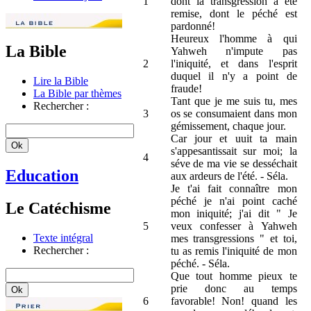
1
dont la transgression a été
remise, dont le péché est
pardonné!
Heureux l'homme à qui
La Bible
Yahweh n'impute pas
2
l'iniquité, et dans l'esprit
duquel il n'y a point de
Lire la Bible
fraude!
La Bible par thèmes
Tant que je me suis tu, mes
Rechercher :
3
os se consumaient dans mon
gémissement, chaque jour.
Car jour et uuit ta main
s'appesantissait sur moi; la
4
séve de ma vie se desséchait
Education
aux ardeurs de l'été. - Séla.
Je t'ai fait connaître mon
péché je n'ai point caché
Le Catéchisme
mon iniquité; j'ai dit " Je
5
veux confesser à Yahweh
Texte intégral
mes transgressions " et toi,
Rechercher :
tu as remis l'iniquité de mon
péché. - Séla.
Que tout homme pieux te
prie donc au temps
6
favorable! Non! quand les