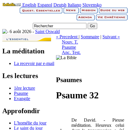
English
Espanol
Deutsh
Italiano
Slovensko
6 août 2026 -
Saint Oswald
« Precedent
|
Sommaire
|
Suivant »
Nouv. T.
Psaume
La méditation
Anc. Test.
La recevoir par e-mail
Les lectures
Psaumes
1ère lecture
Psaume 32
Psaume
Evangile
Approfondir
De David. - Pieuse
L'homélie du jour
méditation. Heureux celui
Le saint du jour