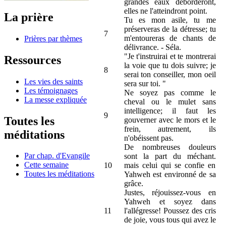
grandes eaux déborderont,
elles ne l'atteindront point.
La prière
Tu es mon asile, tu me
préserveras de la détresse; tu
7
m'entoureras de chants de
Prières par thèmes
délivrance. - Séla.
"Je t'instruirai et te montrerai
Ressources
la voie que tu dois suivre; je
8
serai ton conseiller, mon oeil
Les vies des saints
sera sur toi. "
Les témoignages
Ne soyez pas comme le
La messe expliquée
cheval ou le mulet sans
intelligence; il faut les
9
Toutes les
gouverner avec le mors et le
frein, autrement, ils
méditations
n'obéissent pas.
De nombreuses douleurs
Par chap. d'Evangile
sont la part du méchant.
Cette semaine
10
mais celui qui se confie en
Toutes les méditations
Yahweh est environné de sa
grâce.
Justes, réjouissez-vous en
Yahweh et soyez dans
11
l'allégresse! Poussez des cris
de joie, vous tous qui avez le