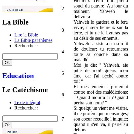
Heureux celui qui prend
souci du pauvre! Au jour du
2
malheur, Yahweh le
délivrera.
La Bible
Yahweh le gardera et le fera
vivre; il sera heureux sur la
3
terre, et tu ne le livreras pas
Lire la Bible
au désir de ses ennemis.
La Bible par thèmes
Yahweh l'assistera sur son lit
Rechercher :
de douleur; tu retourneras
4
toute sa couche dans sa
maladie.
Moi, je dis: " Yahweh, aie
pitié de moi! guéris mon
5
Education
âme, car j'ai péché contre
toi! "
Et mes ennemis profèrent
Le Catéchisme
contre moi des malédictions:
6
" Quand mourra-t-il? Quand
Texte intégral
périra son nom? "
Rechercher :
Si quelqu'un vient me visiter,
il ne profère que mensonges;
7
son coeur recueille l'iniquité;
quand il s'en va, il parle au
dehors.