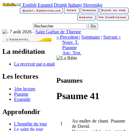
English
Espanol
Deutsh
Italiano
Slovensko
7 août 2026 -
Saint Gaétan de Thienne
« Precedent
|
Sommaire
|
Suivant »
Nouv. T.
Psaume
La méditation
Anc. Test.
La recevoir par e-mail
Les lectures
Psaumes
1ère lecture
Psaume 41
Psaume
Evangile
Approfondir
Au maître de chant. Psaume
1
L'homélie du jour
de David.
Le saint du jour