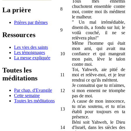
Tous mes ennemis
chuchotent ensemble contre
La prière
8
moi, contre moi ils méditent
le malheur.
" Un mal irrémédiable,
Prières par thèmes
disent-ils, a fondu sur lui; le
9
voilà couché, il ne se
Ressources
relèvera plus!"
Même l'homme qui était
Les vies des saints
mon ami, qui avait ma
Les témoignages
10
confiance et qui mangeait
La messe expliquée
mon pain, lève le talon
contre moi.
Toutes les
Toi, Yahweh, aie pitié de
11
moi et relève-moi, et je leur
méditations
rendrai ce qu'ils méritent.
Je connaitrai que tu m'aimes,
Par chap. d'Evangile
12
si mon ennemi ne triomphe
Cette semaine
pas de moi.
Toutes les méditations
A cause de mon innocence,
tu m'as soutenu, et tu m'as
13
établi pour toujours en ta
présence.
Béni soit Yahweh, le Dieu
14
d'Israël, dans les siècles des