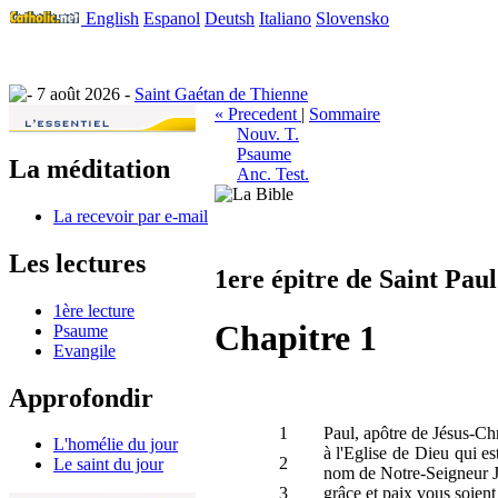
English
Espanol
Deutsh
Italiano
Slovensko
7 août 2026 -
Saint Gaétan de Thienne
« Precedent
|
Sommaire
Nouv. T.
Psaume
La méditation
Anc. Test.
La recevoir par e-mail
Les lectures
1ere épitre de Saint Pau
1ère lecture
Chapitre 1
Psaume
Evangile
Approfondir
1
Paul, apôtre de Jésus-Chr
L'homélie du jour
à l'Eglise de Dieu qui es
2
Le saint du jour
nom de Notre-Seigneur Jés
3
grâce et paix vous soient