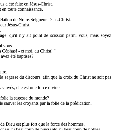
s a été faite en Jésus-Christ.
t en toute connaissance,
élation de Notre-Seigneur Jésus-Christ.
eur Jésus-Christ.
.
ge; qu'il n'y ait point de scission parmi vous, mais soyez
mi vous.
 à Céphas! - et moi, au Christ! "
 avez été baptisés?
utre.
la sagesse du discours, afin que la croix du Christ ne soit pas
 sauvés, elle est une force divine.
e folie la sagesse du monde?
 sauver les croyants par la folie de la prédication.
e de Dieu est plus fort que la force des hommes.
 chair, ni beaucoup de puissants, ni beaucoup de nobles.