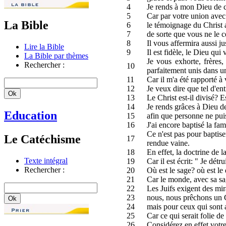
4
Je rends à mon Dieu de co
5
Car par votre union avec 
La Bible
6
le témoignage du Christ 
7
de sorte que vous ne le 
8
Il vous affermira aussi j
Lire la Bible
9
Il est fidèle, le Dieu qu
La Bible par thèmes
Je vous exhorte, frères
Rechercher :
10
parfaitement unis dans u
11
Car il m'a été rapporté à 
12
Je veux dire que tel d'ent
13
Le Christ est-il divisé? 
14
Je rends grâces à Dieu de
Education
15
afin que personne ne puis
16
J'ai encore baptisé la fam
Ce n'est pas pour baptise
Le Catéchisme
17
rendue vaine.
18
En effet, la doctrine de 
Texte intégral
19
Car il est écrit: " Je détr
Rechercher :
20
Où est le sage? où est le
21
Car le monde, avec sa sag
22
Les Juifs exigent des mir
23
nous, nous prêchons un Chr
24
mais pour ceux qui sont a
25
Car ce qui serait folie d
26
Considérez en effet votre