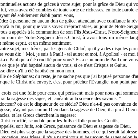
ntinuelles actions de grâces à votre sujet, pour la grâce de Dieu qui vou
lui, vous avez été comblés de toute sorte de richesses, en toute parole e
ayant été solidement établi parmi vous,
cédez à personne en aucun don de grâce, attendant avec confiance la rév
usqu'à la fin, pour que vous soyez irréprochables, au jour de Notre-Seign
i vous a appelés à la communion de son Fils Jésus-Christ, Notre-Seigneur
, au nom de Notre-Seigneur Jésus-Christ, à avoir tous un même langa
n même esprit, et un même sentiment.
votre sujet, mes frères, par les gens de Chloé, qu'il y a des disputes par
re vous dit: " Moi, je suis à Paul! - tel autre: et moi, à Apollos! - et moi
Est-ce Paul qui a été crucifié pour vous? Est-ce au nom de Paul que vous
 ce que je n'ai baptisé aucun de vous, si ce n'est Crispus et Gaius,
se dire qu'il a été baptisé en mon nom.
ille de Stéphanas; du reste, je ne sache pas que j'ai baptisé personne d'a
r que le Christ m'a envoyé, c'est pour prêcher l'Evangile, non point par 
la croix est une folie pour ceux qui périssent; mais pour nous qui sommes
uirai la sagesse des sages, et j'anéantirai la science des savants. "
 docteur? où est le disputeur de ce siècle? Dieu n'a-t-il pas convaincu d
esse, n'ayant pas connu Dieu dans la sagesse de Dieu, il a plu à Dieu de
acles, et les Grecs cherchent la sagesse;
ist crucifié, scandale pour les Juifs et folie pour les Gentils,
ppelés, soit Juifs, soit Grecs, puissance de Dieu et sagesse de Dieu.
e Dieu est plus sage que la sagesse des hommes, et ce qui serait faibless
 vocation, mes frères; il n'y a parmi vous ni beaucoup de sages selon la