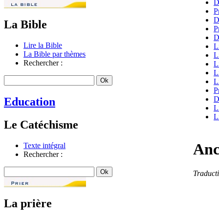
D
P
D
La Bible
P
D
Lire la Bible
L
La Bible par thèmes
L
Rechercher :
L
L
L
P
D
Education
L
L
Le Catéchisme
Anc
Texte intégral
Rechercher :
Traduct
La prière