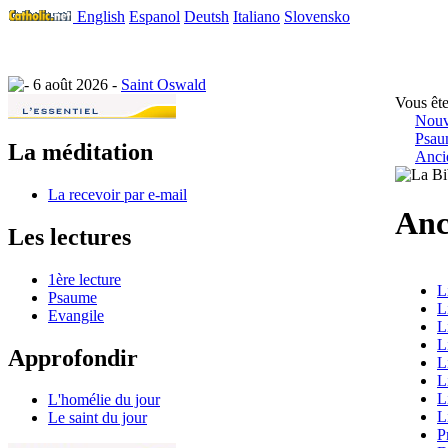
English
Espanol
Deutsh
Italiano
Slovensko
6 août 2026 -
Saint Oswald
Vous ête
Nouv
Psau
La méditation
Anci
La recevoir par e-mail
Anc
Les lectures
1ère lecture
L
Psaume
L
Evangile
L
L
Approfondir
L
L
L
L'homélie du jour
L
Le saint du jour
P