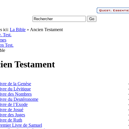
s ici:
La Bible
» Ancien Testament
. Test.
mes
en Test.
ien Testament
ivre de la Genèse
ivre du Lévitique
ivre des Nombres
ivre du Deutéronome
ivre de l’Exode
ivre de Josué
ivre des Juges
ivre de Ruth
remier Livre de Samuel