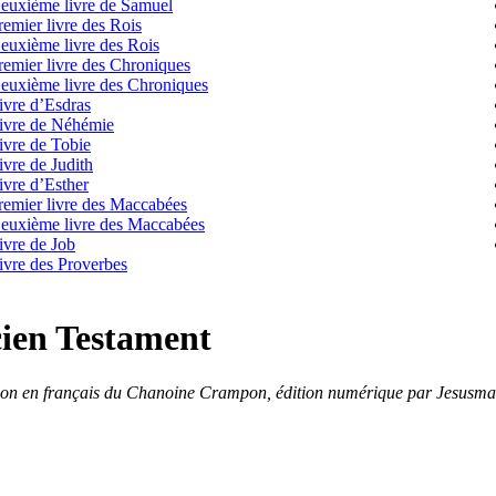
euxième livre de Samuel
remier livre des Rois
euxième livre des Rois
remier livre des Chroniques
euxième livre des Chroniques
ivre d’Esdras
ivre de Néhémie
ivre de Tobie
ivre de Judith
ivre d’Esther
remier livre des Maccabées
euxième livre des Maccabées
ivre de Job
ivre des Proverbes
ien Testament
ion en français du Chanoine Crampon, édition numérique par Jesusma