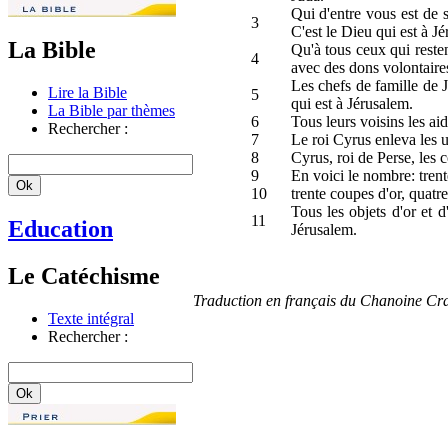
Qui d'entre vous est de 
3
C'est le Dieu qui est à J
La Bible
Qu'à tous ceux qui resten
4
avec des dons volontaire
Les chefs de famille de J
Lire la Bible
5
qui est à Jérusalem.
La Bible par thèmes
6
Tous leurs voisins les aid
Rechercher :
7
Le roi Cyrus enleva les 
8
Cyrus, roi de Perse, les c
9
En voici le nombre: trent
10
trente coupes d'or, quatre
Tous les objets d'or et 
11
Education
Jérusalem.
Le Catéchisme
Traduction en français du Chanoine Cr
Texte intégral
Rechercher :