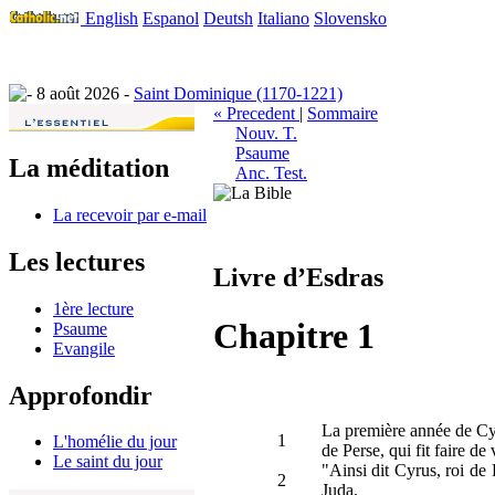
English
Espanol
Deutsh
Italiano
Slovensko
8 août 2026 -
Saint Dominique (1170-1221)
« Precedent
|
Sommaire
Nouv. T.
Psaume
La méditation
Anc. Test.
La recevoir par e-mail
Les lectures
Livre d’Esdras
1ère lecture
Chapitre 1
Psaume
Evangile
Approfondir
La première année de Cyru
1
L'homélie du jour
de Perse, qui fit faire de
Le saint du jour
"Ainsi dit Cyrus, roi de 
2
Juda.