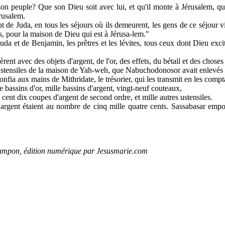
son peuple? Que son Dieu soit avec lui, et qu'il monte à Jérusalem, qu
érusalem.
t de Juda, en tous les séjours où ils demeurent, les gens de ce séjour vie
s, pour la maison de Dieu qui est à Jérusa-lem."
uda et de Benjamin, les prêtres et les lévites, tous ceux dont Dieu excit
èrent avec des objets d'argent, de l'or, des effets, du bétail et des chose
ustensiles de la maison de Yah-weh, que Nabuchodonosor avait enlevés d
onfia aux mains de Mithridate, le trésorier, qui les transmit en les compt
e bassins d'or, mille bassins d'argent, vingt-neuf couteaux,
 cent dix coupes d'argent de second ordre, et mille autres ustensiles.
d'argent étaient au nombre de cinq mille quatre cents. Sassabasar empo
ampon, édition numérique par Jesusmarie.com