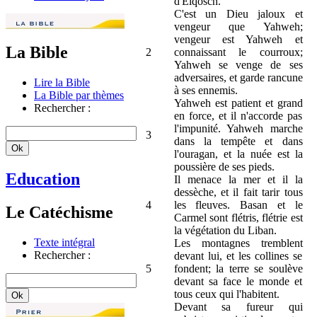
d'Elqosch.
C'est un Dieu jaloux et
vengeur que Yahweh;
vengeur est Yahweh et
La Bible
2
connaissant le courroux;
Yahweh se venge de ses
adversaires, et garde rancune
Lire la Bible
à ses ennemis.
La Bible par thèmes
Yahweh est patient et grand
Rechercher :
en force, et il n'accorde pas
l'impunité. Yahweh marche
3
dans la tempête et dans
l'ouragan, et la nuée est la
poussière de ses pieds.
Education
Il menace la mer et il la
dessèche, et il fait tarir tous
4
les fleuves. Basan et le
Le Catéchisme
Carmel sont flétris, flétrie est
la végétation du Liban.
Texte intégral
Les montagnes tremblent
Rechercher :
devant lui, et les collines se
5
fondent; la terre se soulève
devant sa face le monde et
tous ceux qui l'habitent.
Devant sa fureur qui