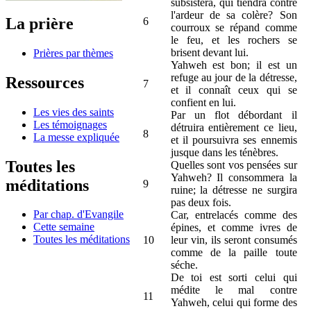
subsistera, qui tiendra contre
l'ardeur de sa colère? Son
La prière
6
courroux se répand comme
le feu, et les rochers se
brisent devant lui.
Prières par thèmes
Yahweh est bon; il est un
refuge au jour de la détresse,
Ressources
7
et il connaît ceux qui se
confient en lui.
Les vies des saints
Par un flot débordant il
Les témoignages
détruira entièrement ce lieu,
8
La messe expliquée
et il poursuivra ses ennemis
jusque dans les ténèbres.
Toutes les
Quelles sont vos pensées sur
Yahweh? Il consommera la
méditations
9
ruine; la détresse ne surgira
pas deux fois.
Par chap. d'Evangile
Car, entrelacés comme des
Cette semaine
épines, et comme ivres de
Toutes les méditations
10
leur vin, ils seront consumés
comme de la paille toute
séche.
De toi est sorti celui qui
médite le mal contre
11
Yahweh, celui qui forme des