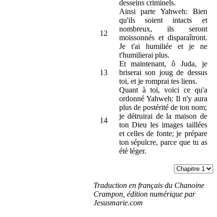
desseins criminels.
Ainsi parte Yahweh: Bien
qu'ils soient intacts et
nombreux, ils seront
12
moissonnés et disparaîtront.
Je t'ai humiliée et je ne
t'humilierai plus.
Et maintenant, ô Juda, je
13
briserai son joug de dessus
toi, et je romprai tes liens.
Quant à toi, voici ce qu'a
ordonné Yahweh: Il n'y aura
plus de postérité de ton nom;
je détruirai de la maison de
14
ton Dieu les images taillées
et celles de fonte; je prépare
ton sépulcre, parce que tu as
été léger.
Traduction en français du Chanoine
Crampon, édition numérique par
Jesusmarie.com