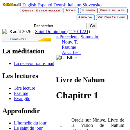
English
Espanol
Deutsh
Italiano
Slovensko
8 août 2026 -
Saint Dominique (1170-1221)
« Precedent
|
Sommaire
Nouv. T.
Psaume
La méditation
Anc. Test.
La recevoir par e-mail
Les lectures
Livre de Nahum
1ère lecture
Chapitre 1
Psaume
Evangile
Approfondir
Oracle sur Ninive. Livre de
L'homélie du jour
1
la Vision de Nahum
Le saint du jour