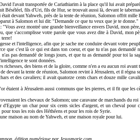
avid l'avait transportée de Cariathiarim à la place qu'il lui avait préparé
 fait Béséléel, fils d'Uri, fils de Hur, se trouvait aussi là, devant le t
ui était devant Yahweh, près de la tente de réunion, Salomon offrit mille 
pparut à Salomon et lui dit: "Demande ce que tu veux que je te donne."
 "Vous avez montré une grande bienveillance envers David, mon père, e
, que s'accomplisse votre parole que vous avez dite à David, mon pè
terre!
sse et l'intelligence, afin que je sache me conduire devant votre peupl
e que c'est là ce qui est dans ton coeur, et que tu n'as pas demandé ni d
n'as pas demandé de longs jours, et que tu as demandé pour toi la sages
l'intelligence te sont données.
es richesses, des biens et de la gloire, comme n'en a eu aucun roi avant 
e devant la tente de réunion, Salomon revint à Jérusalem, et il régna su
rs et des cavaliers; il avait quatorze cents chars et douze mille cavalier
t l'or étaient à Jérusalem aussi communs que les pierres, et il fit que le
provenaient les chevaux de Salomon; une caravane de marchands du roi le
ir d'Egypte un char pour six cents sicles d'argent, et un cheval pour c
our tous les rois des Héthéens et pour les rois de Syrie.
 une maison au nom de Yahweh, et une maison royale pour lui.
ampon, édition numérique par Jesusmarie.com