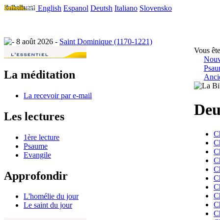
English
Espanol
Deutsh
Italiano
Slovensko
8 août 2026 -
Saint Dominique (1170-1221)
Vous ête
Nouv
Psau
La méditation
Anci
La recevoir par e-mail
Deu
Les lectures
C
1ère lecture
C
Psaume
C
Evangile
C
C
Approfondir
C
C
C
L'homélie du jour
C
Le saint du jour
C