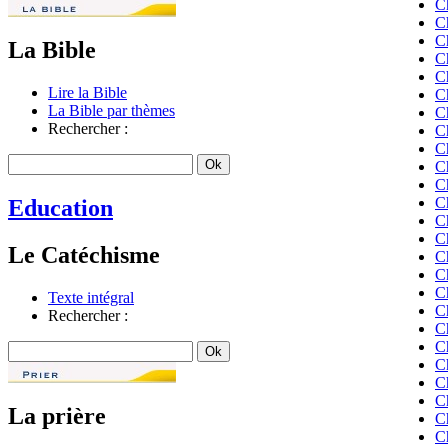
C
C
C
La Bible
C
C
Lire la Bible
C
La Bible par thèmes
C
Rechercher :
C
C
C
C
C
Education
C
C
Le Catéchisme
C
C
C
Texte intégral
C
Rechercher :
C
C
C
C
C
La prière
C
C