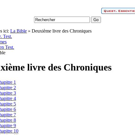
s ici:
La Bible
» Deuxième livre des Chroniques
. Test.
mes
en Test.
xième livre des Chroniques
hapitre 1
hapitre 2
hapitre 3
hapitre 4
hapitre 5
hapitre 6
hapitre 7
hapitre 8
hapitre 9
hapitre 10