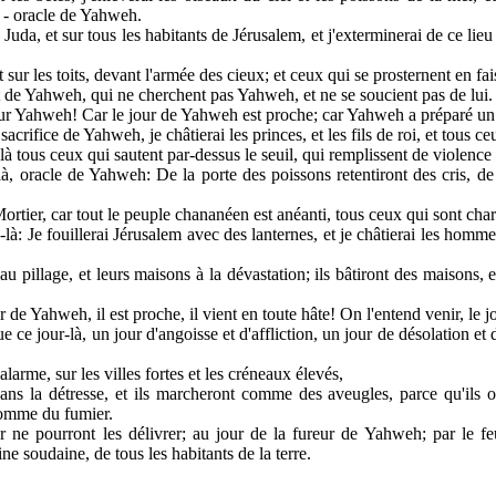
e, - oracle de Yahweh.
 Juda, et sur tous les habitants de Jérusalem, et j'exterminerai de ce li
 sur les toits, devant l'armée des cieux; et ceux qui se prosternent en fa
t de Yahweh, qui ne cherchent pas Yahweh, et ne se soucient pas de lui.
r Yahweh! Car le jour de Yahweh est proche; car Yahweh a préparé un sac
 sacrifice de Yahweh, je châtierai les princes, et les fils de roi, et tous 
-là tous ceux qui sautent par-dessus le seuil, qui remplissent de violence
-là, oracle de Yahweh: De la porte des poissons retentiront des cris, d
rtier, car tout le peuple chananéen est anéanti, tous ceux qui sont char
-là: Je fouillerai Jérusalem avec des lanternes, et je châtierai les homme
au pillage, et leurs maisons à la dévastation; ils bâtiront des maisons, et
ur de Yahweh, il est proche, il vient en toute hâte! On l'entend venir, 
e ce jour-là, un jour d'angoisse et d'affliction, un jour de désolation et
alarme, sur les villes fortes et les créneaux élevés,
ans la détresse, et ils marcheront comme des aveugles, parce qu'ils
 comme du fumier.
or ne pourront les délivrer; au jour de la fureur de Yahweh; par le feu
ine soudaine, de tous les habitants de la terre.