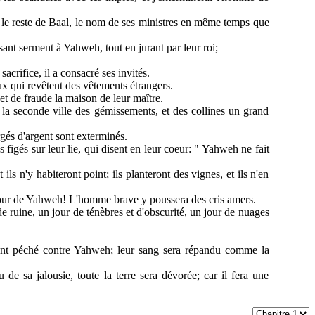
eu le reste de Baal, le nom de ses ministres en même temps que
isant serment à Yahweh, tout en jurant par leur roi;
rifice, il a consacré ses invités.
ceux qui revêtent des vêtements étrangers.
 et de fraude la maison de leur maître.
e la seconde ville des gémissements, et des collines un grand
gés d'argent sont exterminés.
s figés sur leur lie, qui disent en leur coeur: " Yahweh ne fait
 ils n'y habiteront point; ils planteront des vignes, et ils n'en
le jour de Yahweh! L'homme brave y poussera des cris amers.
 de ruine, un jour de ténèbres et d'obscurité, un jour de nuages
 ont péché contre Yahweh; leur sang sera répandu comme la
 de sa jalousie, toute la terre sera dévorée; car il fera une