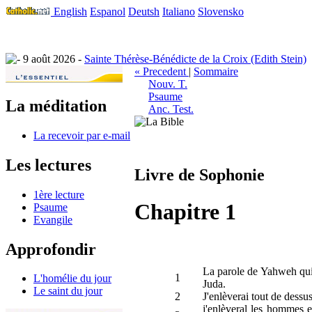
English
Espanol
Deutsh
Italiano
Slovensko
9 août 2026 -
Sainte Thérèse-Bénédicte de la Croix (Edith Stein)
« Precedent
|
Sommaire
Nouv. T.
Psaume
La méditation
Anc. Test.
La recevoir par e-mail
Les lectures
Livre de Sophonie
1ère lecture
Chapitre 1
Psaume
Evangile
Approfondir
La parole de Yahweh qui f
1
L'homélie du jour
Juda.
Le saint du jour
2
J'enlèverai tout de dessus
j'enlèveral les hommes et