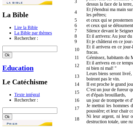
3
dessus la face de la terr
Et j'étendrai ma main sur
4
La Bible
les prêtres;
5
et ceux qui se prosternent
6
et ceux qui se détournen
Lire la Bible
7
Silence devant le Seigneu
La Bible par thèmes
8
Et il arrivera: Au jour du
Rechercher :
9
Et je châtierai en ce jour
Et il arrivera en ce jour
10
fracas.
11
Gémissez, habitants du Mo
Et il arrivera en ce temps
12
Education
ni bien ni mal! "
Leurs biens seront livré, 
13
boiront pas le vin.
Le Catéchisme
14
II est proche le grand jo
C'est un jour de fureur qu
15
Texte intégral
et d'épais brouillards,
Rechercher :
16
un jour de trompette et d'
Je mettrai les hommes d
17
poussière; et leur chair
Ni leur argent, ni leur 
18
destruction totale, une ru