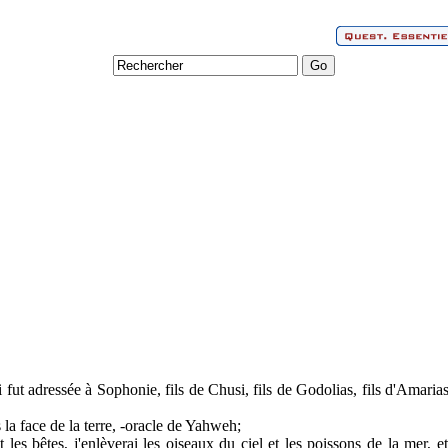
ut adressée à Sophonie, fils de Chusi, fils de Godolias, fils d'Amarias, 
 la face de la terre, -oracle de Yahweh;
 les bêtes, j'enlèverai les oiseaux du ciel et les poissons de la mer, 