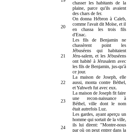
19
chasser les habitants de la
plaine, parce qu'ils avaient
des chars de fer.
On donna Hébron à Caleb,
comme l'avait dit Moïse, et il
20
en chassa les trois fils
d'Enac.
Les fils de Benjamin ne
chassèrent point les
Jébuséens qui habitaient
21
Jéru-salem, et les Jébuséens
ont habité à Jérusalem avec
les fils de Benjamin, jus-qu'à
ce jour.
La maison de Joseph, elle
22
aussi, monta contre Béthel,
et Yahweh fut avec eux.
La maison de Joseph fit faire
une recon-naissance à
23
Béthel, ville dont le nom
était autrefois Luz.
Les gardes, ayant aperçu un
homme qui sortait de la ville,
ils lui dirent: "Montre-nous
24
par où on peut entrer dans la