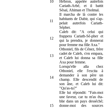
10
Hébron, appelée autrefois
Cariath-Arbé, et il battit
Sésaï, Ahiman et Tholmaï.
Il marcha de là contre les
habitants de Dabir, qui s'ap-
11
pelait autrefois Cariath-
Sépher.
Caleb dit: "A celui qui
frappera Cariath-Sé-pher et
12
qui la prendra, je donnerai
pour femme ma fille Axa."
Othoniel, fils de Cénez, frère
cadet de Caleb, s'en empara,
13
et Caleb lui donna sa fille
Axa pour femme.
Lorsqu'elle alla chez
Othoniel, elle l'excita à
demander à son père un
14
champ. Elle descendit de
son âne, et Caleb lui dit:
"Qu'as-tu?"
Elle lui répondit: "Fais-moi
une faveur, car tu m'as éta-
blie dans un pays desséché;
15
donne-moi des sources