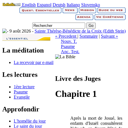
English
Espanol
Deutsh
Italiano
Slovensko
9 août 2026 -
Sainte Thérèse-Bénédicte de la Croix (Edith Stein)
« Precedent
|
Sommaire
|
Suivant »
Nouv. T.
Psaume
La méditation
Anc. Test.
La recevoir par e-mail
Les lectures
Livre des Juges
1ère lecture
Chapitre 1
Psaume
Evangile
Approfondir
Après la mort de Josué, les
L'homélie du jour
enfants d'Israël consultèrent
Le saint du jour