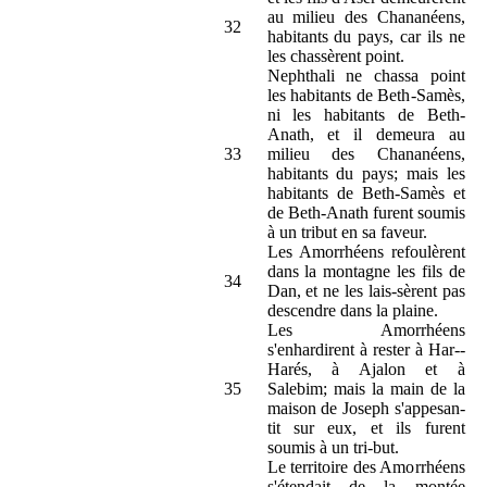
au milieu des Chananéens,
32
habitants du pays, car ils ne
les chassèrent point.
Nephthali ne chassa point
les habitants de Beth-Samès,
ni les habitants de Beth-
Anath, et il demeura au
33
milieu des Chananéens,
habitants du pays; mais les
habitants de Beth-Samès et
de Beth-Anath furent soumis
à un tribut en sa faveur.
Les Amorrhéens refoulèrent
dans la montagne les fils de
34
Dan, et ne les lais-sèrent pas
descendre dans la plaine.
Les Amorrhéens
s'enhardirent à rester à Har--
Harés, à Ajalon et à
35
Salebim; mais la main de la
maison de Joseph s'appesan-
tit sur eux, et ils furent
soumis à un tri-but.
Le territoire des Amorrhéens
s'étendait de la montée