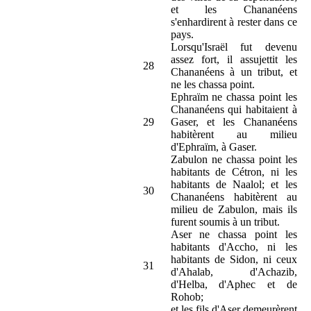
et les Chananéens
s'enhardirent à rester dans ce
pays.
Lorsqu'Israël fut devenu
assez fort, il assujettit les
28
Chananéens à un tribut, et
ne les chassa point.
Ephraïm ne chassa point les
Chananéens qui habitaient à
29
Gaser, et les Chananéens
habitèrent au milieu
d'Ephraïm, à Gaser.
Zabulon ne chassa point les
habitants de Cétron, ni les
habitants de Naalol; et les
30
Chananéens habitèrent au
milieu de Zabulon, mais ils
furent soumis à un tribut.
Aser ne chassa point les
habitants d'Accho, ni les
habitants de Sidon, ni ceux
31
d'Ahalab, d'Achazib,
d'Helba, d'Aphec et de
Rohob;
et les fils d'Aser demeurèrent