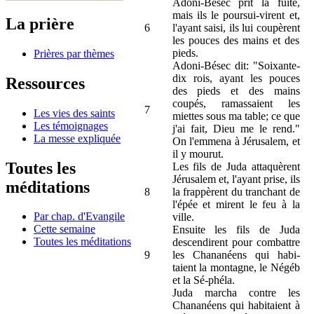
Adoni-Bésec prit la fuite,
mais ils le poursui-virent et,
La prière
6
l'ayant saisi, ils lui coupèrent
les pouces des mains et des
pieds.
Prières par thèmes
Adoni-Bésec dit: "Soixante-
dix rois, ayant les pouces
Ressources
des pieds et des mains
coupés, ramassaient les
7
Les vies des saints
miettes sous ma table; ce que
Les témoignages
j'ai fait, Dieu me le rend."
La messe expliquée
On l'emmena à Jérusalem, et
il y mourut.
Toutes les
Les fils de Juda attaquèrent
Jérusalem et, l'ayant prise, ils
méditations
8
la frappèrent du tranchant de
l'épée et mirent le feu à la
Par chap. d'Evangile
ville.
Cette semaine
Ensuite les fils de Juda
Toutes les méditations
descendirent pour combattre
9
les Chananéens qui habi-
taient la montagne, le Négéb
et la Sé-phéla.
Juda marcha contre les
Chananéens qui habitaient à