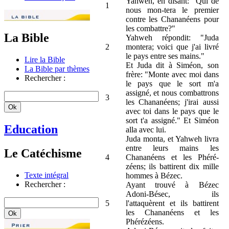
Yahweh, en disant: "Qui de
1
nous mon-tera le premier
contre les Chananéens pour
les combattre?"
La Bible
Yahweh répondit: "Juda
2
montera; voici que j'ai livré
le pays entre ses mains."
Lire la Bible
Et Juda dit à Siméon, son
La Bible par thèmes
frère: "Monte avec moi dans
Rechercher :
le pays que le sort m'a
assigné, et nous combattrons
3
les Chananéens; j'irai aussi
avec toi dans le pays que le
sort t'a assigné." Et Siméon
Education
alla avec lui.
Juda monta, et Yahweh livra
entre leurs mains les
Le Catéchisme
4
Chananéens et les Phéré-
zéens; ils battirent dix mille
Texte intégral
hommes à Bézec.
Rechercher :
Ayant trouvé à Bézec
Adoni-Bésec, ils
5
l'attaquèrent et ils battirent
les Chananéens et les
Phérézéens.