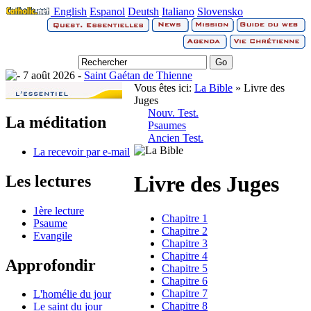
English
Espanol
Deutsh
Italiano
Slovensko
7 août 2026 -
Saint Gaétan de Thienne
Vous êtes ici:
La Bible
» Livre des
Juges
Nouv. Test.
La méditation
Psaumes
Ancien Test.
La recevoir par e-mail
Livre des Juges
Les lectures
1ère lecture
Chapitre 1
Psaume
Chapitre 2
Evangile
Chapitre 3
Chapitre 4
Approfondir
Chapitre 5
Chapitre 6
Chapitre 7
L'homélie du jour
Chapitre 8
Le saint du jour